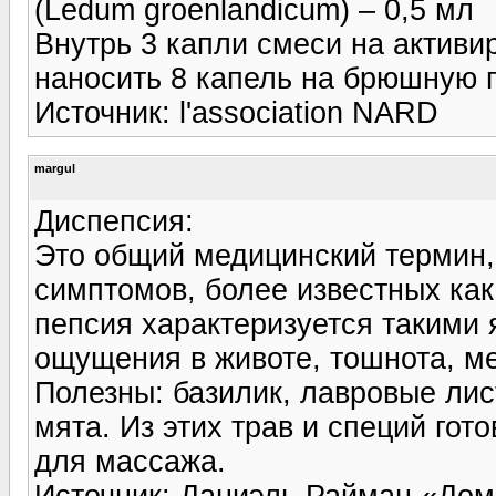
(Ledum groenlandicum) – 0,5 мл
Внутрь 3 капли смеси на активир
наносить 8 капель на брюшную 
Источник: l'association NARD
margul
Диспепсия:
Это общий медицинский термин,
симптомов, более известных как
пепсия характеризуется такими 
ощущения в животе, тош­нота, м
Полезны: базилик, лавровые лист
мята. Из этих трав и специй гото
для массажа.
Источник: Даниэль Райман «Д