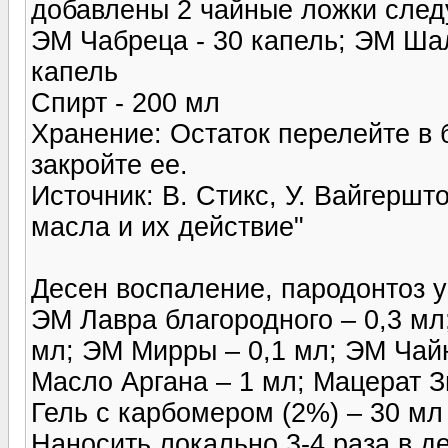
добавлены 2 чайные ложки следу
ЭМ Чабреца - 30 капель; ЭМ Шал
капель
Спирт - 200 мл
Хранение: Остаток перелейте в 
закройте ее.
Источник: В. Стикс, У. Вайгерш
масла и их действие"
Десен воспаление, пародонтоз у
ЭМ Лавра благородного – 0,3 мл
мл; ЭМ Мирры – 0,1 мл; ЭМ Чайн
Масло Аргана – 1 мл; Мацерат З
Гель с карбомером (2%) – 30 мл
Наносить локально 3-4 раза в д