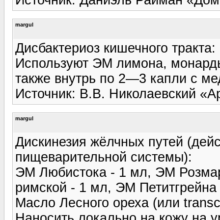
margul
Дисбактериоз кишечного тракта:
Используют ЭМ лимона, монарды
также внутрь по 2—3 капли с ме
Источник: В.В. Николаевский «
margul
Дискинезия жёлчных путей (дейс
пищеварительной системы):
ЭМ Любистока - 1 мл, ЭМ Розма
римской - 1 мл, ЭМ Петитгрейна 
Масло Лесного ореха (или transcu
Наносить локально на кожу на у