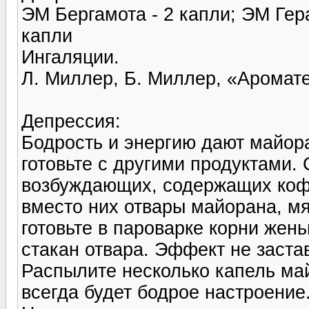
ЭМ Бергамота - 2 капли; ЭМ Гер
капли
Ингаляции.
Л. Миллер, Б. Миллер, «Аромат
Депрессия:
Бодрость и энергию дают майора
готовьте с други­ми продуктами.
возбуж­дающих, содержащих кофе
вместо них отвары майора­на, м
готовь­те в пароварке корни жен
стакан отвара. Эффект не заста
Распылите несколько капель май
всегда будет бод­рое настроение