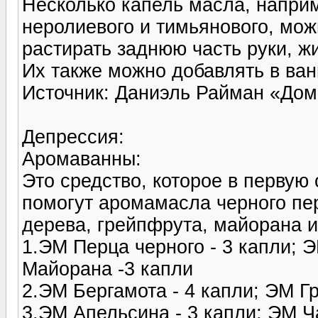
Несколько капель масла, наприм
неролиевого и тимьянового, мо
растирать заднюю часть руки, ж
Их также мож­но добавлять в ван
Источник: Даниэль Райман «Д
Депрессия:
Аромаванны:
Это средство, которое в первую 
помогут аромамасла черного пер
дерева, грейпфрута, майорана и
1.ЭМ Перца черного - 3 капли; 
Майорана -3 капли
2.ЭМ Бергамота - 4 капли; ЭМ Г
3.ЭМ Апельсина - 3 капли; ЭМ Ч