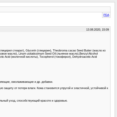
PDA
13.08.2020, 15:09
(глицерил стеарат), Glycerin (глицерин), Theobroma cacao Seed Butter (масло из
ковое масло), Linum usitatissimum Seed Oil (льняное масло),Benzyl Alcohol
tic Acid (молочной кислоты), Tocopherol (токоферол), Dehydroacetic Acid
няющие, омолаживающие и др. добавки.
 защиту от потери влаги. Кожа становится упругой и эластичной, устойчивой к
альный уход, способствующий красоте и здоровью.