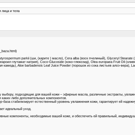
я лица и тела
r_baza.html)
yrospermum parkii (ши, (карите ) масло), Cera alba (воск пчелиный), Glyceryl Stearate 
еароил глутамат натрия), Coco-Glucoside (коко-глюкозид), Olea europaea Fruit Oil (олив
 камедь), Aloe barbadensis Leaf Juice Powder (порошок из сока листьев алоэ-вера), Lac
му выбору, подходящие для вашей кожи – эфирные масла, различные экстракты, увлаж
я каких-либо дополнительных компонентов.
-база стабилизирует естественный уровень увлажнения кожи, гарантирует ей надежную
ает идеальный уход.
ктивные компоненты, необходимые вашей коже, и обеспечить ей правильный, индивиду