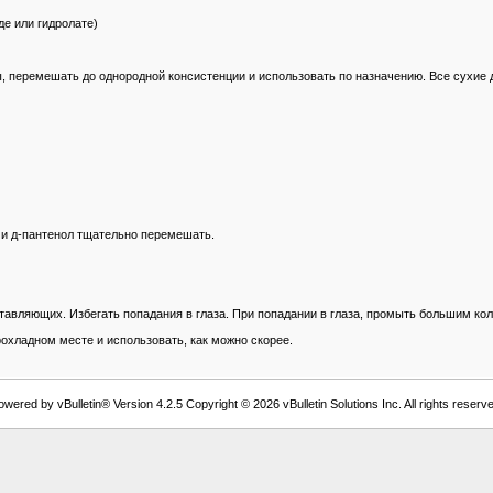
де или гидролате)
перемешать до однородной консистенции и использовать по назначению. Все сухие д
н и д-пантенол тщательно перемешать.
вляющих. Избегать попадания в глаза. При попадании в глаза, промыть большим кол
охладном месте и использовать, как можно скорее.
owered by vBulletin® Version 4.2.5 Copyright © 2026 vBulletin Solutions Inc. All rights reserve