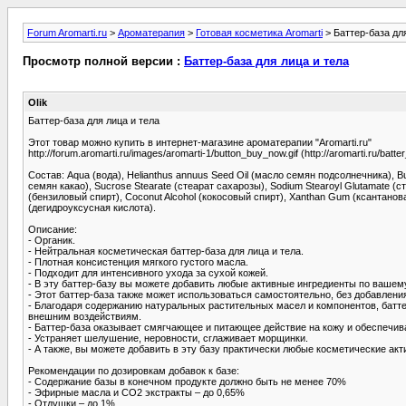
Forum Aromarti.ru
>
Ароматерапия
>
Готовая косметика Aromarti
> Баттер-база дл
Просмотр полной версии :
Баттер-база для лица и тела
Olik
Баттер-база для лица и тела
Этот товар можно купить в интернет-магазине ароматерапии "Aromarti.ru"
http://forum.aromarti.ru/images/aromarti-1/button_buy_now.gif (http://aromarti.ru/batte
Состав: Aqua (вода), Helianthus annuus Seed Oil (масло семян подсолнечника), But
семян какао), Sucrose Stearate (стеарат сахарозы), Sodium Stearoyl Glutamate (ст
(бензиловый спирт), Coconut Alcohol (кокосовый спирт), Xanthan Gum (ксантановая
(дегидроуксусная кислота).
Описание:
- Органик.
- Нейтральная косметическая баттер-база для лица и тела.
- Плотная консистенция мягкого густого масла.
- Подходит для интенсивного ухода за сухой кожей.
- В эту баттер-базу вы можете добавить любые активные ингредиенты по ваше
- Этот баттер-база также может использоваться самостоятельно, без добавлени
- Благодаря содержанию натуральных растительных масел и компонентов, баттер
внешним воздействиям.
- Баттер-база оказывает смягчающее и питающее действие на кожу и обеспечив
- Устраняет шелушение, неровности, сглаживает морщинки.
- А также, вы можете добавить в эту базу практически любые косметические а
Рекомендации по дозировкам добавок к базе:
- Содержание базы в конечном продукте должно быть не менее 70%
- Эфирные масла и СО2 экстракты – до 0,65%
- Отдушки – до 1%