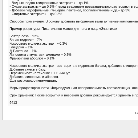
- Водные, водно-глицериновые экстракты – до 1%
- Сухие экстракты – до 0,3% (перед введением предварительно растворяют в во
- Добавки гидрофильные: глицерин, пантенол, пропиленгликоль и др.– до 3%
- Спиртовые экстракты – до 0,2%
Способы применения: В основу добавить выбранные вами активные компоненты, 
Пример рецептуры: Питательное масло для тела и лица «Экзотика»
Баттер-база – 92%
Банан гидролат - 7%
Кокосового молочка экстракт – 0,3%
Глицерин – 1%
Д-Пантенол – 1%
Липосомы с мультивитаминами – 0,3%
Франжипани абсолют – 0,1%
Кокосового молочка экстракт растворить в гидролате банана, добавить глицери
Добавьте смесь в базу.
Перемешивать в течение 10-15 минут.
Добавить липосомы и абсолют.
Еще раз хорошо перемешать.
Меры предосторожности: Индивидуальная непереносимость составляющих. соста
Срок хранения: После вскрытия и внесения добавок рекомендуется хранить в пр
9413
P