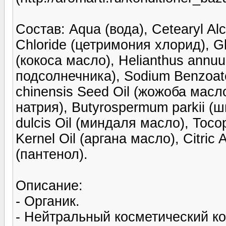
Состав: Aqua (вода), Cetearyl A
Chloride (цетримония хлорид), Gl
(кокоса масло), Helianthus annu
подсолнечника), Sodium Benzoat
chinensis Seed Oil (жожоба масл
натрия), Butyrospermum parkii (ш
dulcis Oil (миндаля масло), Toco
Kernel Oil (аргана масло), Citric
(пантенол).
Описание:
- Органик.
- Нейтральный косметический ко