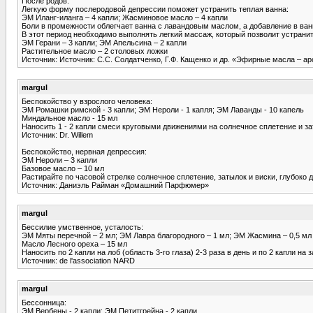
После родов:
Легкую форму послеродовой депрессии поможет устранить теплая ванна:
ЭМ Иланг-иланга – 4 капли; Жасминовое масло – 4 капли
Боли в промежности облегчает ванна с лавандовым маслом, а добавление в ван
В этот период необходимо выполнять легкий массаж, который позволит устрани
ЭМ Герани – 3 капли; ЭМ Апельсина – 2 капли
Растительное масло – 2 столовых ложки
Источник: Источник: С.С. Солдатченко, Г.Ф. Кащенко и др. «Эфирные масла – а
margul
Беспокойство у взрослого человека:
ЭМ Ромашки римской - 3 капли; ЭМ Нероли - 1 капля; ЭМ Лаванды - 10 капель
Миндальное масло - 15 мл
Наносить 1 - 2 капли смеси круговыми движениями на солнечное сплетение и з
Источник: Dr. Willem
Беспокойство, нервная депрессия:
ЭМ Нероли – 3 капли
Базовое масло – 10 мл
Растирайте по часовой стрелке солнечное сплетение, затылок и вис­ки, глубоко 
Источник: Даниэль Райман «Домашний Парфюмер»
margul
Бессилие умственное, усталость:
ЭМ Мяты перечной – 2 мл; ЭМ Лавра благородного – 1 мл; ЭМ Жасмина – 0,5 мл
Масло Лесного ореха – 15 мл
Наносить по 2 капли на лоб (область 3-го глаза) 2-3 раза в день и по 2 капли н
Источник: de l'association NARD
margul
Бессонница:
ЭМ Вербены - 2 капли; ЭМ Петитгрейна - 2 капли