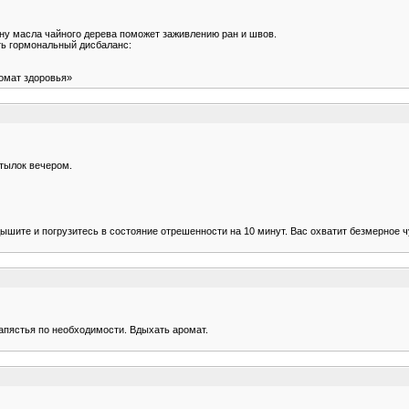
ну масла чайного дерева поможет заживлению ран и швов.
ть гормональный дисбаланс:
ромат здоровья»
атылок вечером.
дышите и погрузитесь в состояние отрешенности на 10 минут. Вас охватит без­мерное ч
а запястья по необходимости. Вдыхать аромат.