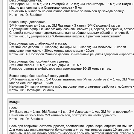
Бессонница сильная:
ЭМ Вербены - 0,5 мл; ЭМ Петитгрейна - 2 мл; ЭМ Равинтсары - 2 мл; ЭМ Багульн
Масло шиповника или Спиртовая основа - 5 мл
Наносить 4-6 капель на солнечное сплетение за полчаса до захода солнца.
Источник: D. Baudoux
Бессонница, депрессия:
ЭМ Иланг-иланга - 3 капли; ЭМ Лаванды - 3 капли; ЭМ Сандала -2 капли
Подходящие эфирные масла: Аир, базилик, бархатцы, береза, валериана, ветивер
Способы применения: аромалампа, ванны общие, массаж общий и точечный.
Источник: Л. Дмитриевская "Обманывая возраст. Практика омоложения"
Бессонница, расслабляющий массаж:
ЭМ чайного дерева - 10 капель; ЭМ корицы - 3 капли; ЭМ мелиссы - 3 капли
подсолнечное масло - 30мл; миндальное масло - 20мл
Источник: А. Прозоров "Чайное дерево. Уникальные рецепты здоровья и красоты
Бессонница, беспокойный сон у детей:
ЭМ Равинтсары – 5 мл; ЭМ Мандарина – 10 мл
Распространять в диффузоре или аромалампе 10-15 минут в час.
Бессонница, беспокойный сон у детей:
ЭМ Равинтсары – 2 мл; ЭМ Сосны патагонской (Pinus ponderosa) – 1 мл; ЭМ Ма
Масло Лесного ореха – 3 мл
Наносить 3-4 капли смеси на либо на солнечное сплетение, либо на углубление 
Источник: Dominique Baudoux
margul
Боль:
ЭМ Базилика – 1 мл; ЭМ Лавра – 1 мл; ЭМ Лаванды – 1 мл; ЭМ Мяты перечной –
Наносить на зону боли 2-3 капли смеси, повторять по необходимости
Источник: Dr. Baudoux
Боль при артритах, остеохондрозах, воспалении нерва, перенапряжении мышц:
Для массажа или растирания болезненных участков тела смешать 10 мл растите
лаванды, в ванну можно добавить морскую соль или экстракт шалфея, отвары л