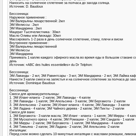
Наносить на солнечное сплетение за полчаса до захода солнца.
Источник: D. Baudoux
Бессонница:
Наружное применение :
ЭМ Валерьяны лекарственной: 2мл
ЭМ Мелиссы : 2мл
ЭМ Мандарина : 2мл
Мацерат Тысячелистника : 30мл
Масло Оливы или Авокадо: 30мл
Массировать 1-2 раза в день солнечное сплетение, спину, плечи и виски
Внутреннее применение :
ЭМ Валерьяны лекарственной
ЭМ Мелиссы
ЭМ Мандарина
Принимать 1 каплю каждого эфирного масла во время еды в большом стакане сок
день
Источник: «ABC des huiles essentielles» du Dr Telphon:
Бессонница:
ЭМ Лаванды - 2 мл; ЭМ Равинтсары - 3 мл; ЭМ Мандарина - 2 мл; ЭМ Лайма кафрск
Нанести 3 капли смеси на запястья и на солнечное сплетение за полчаса до зах
Источник: Dominique Baudoux
Бессонница:
Смеси для аромакурительницы:
1. ЭМ Иланг-иланга - 2 капли; ЭМ Лаванды - 4 капли
2. ЭМ Лаванды - 1 капля; ЭМ Апельсина - 3 капли; ЭМ Бергамота - 2 капли
3. ЭМ Апельсина - 2 капли; ЭМ Иланг-иланга - 4 капли; ЭМ Лаванды - 3 капли
4. ЭМ Ладана - 4 капли; ЭМ Чайного дерева - 2 капли; ЭМ Пихты - 2 капли
Смеси для ванн:
1. ЭМ Бергамота - 3 капли масла; ЭМ Иланг - иланга - 1 капля; ЭМ Мирры - 4 кап
2. ЭМ Мускатного ореха - 4 капли; ЭМ Ромашки - 2 капли; ЭМ Сандала - 1 капля
3. ЭМ Мирры - 2 капли; ЭМ Бергамота - 1 капля; ЭМ Мандарина - 4 капли
4. ЭМ Тимьяна - 2 капли; ЭМ Ладана - 2 капли; ЭМ Апельсина -2 капли
Ингаляции:
Перед сном можно сделать 10-минутные ингаляции с маслами ромашки, лимона,