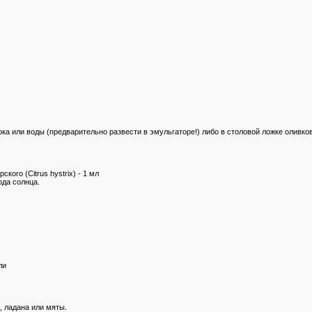
а или воды (предварительно развести в эмульгаторе!) либо в столовой ложке оливково
ого (Citrus hystrix) - 1 мл
ода солнца.
ли
 ладана или мяты.