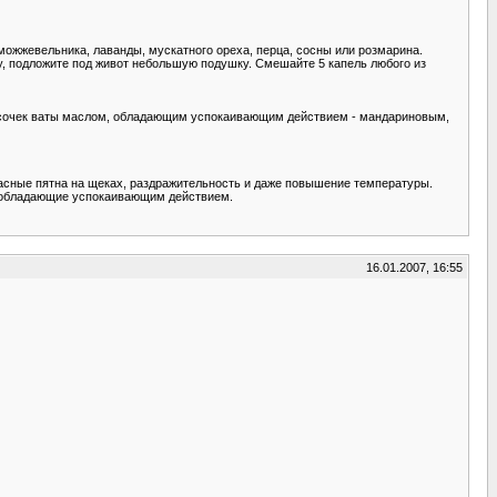
ожже­вельника, лаванды, мускатного ореха, перца, сосны или розмарина.
у, подло­жите под живот небольшую подушку. Сме­шайте 5 капель любого из
 кусочек ваты маслом, обладающим успокаивающим дейс­твием - мандариновым,
красные пятна на щеках, раздражительность и даже повыше­ние температуры.
, обладаю­щие успокаивающим действием.
16.01.2007, 16:55