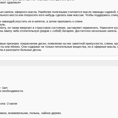
ромат здоровья»
ько капель эфирного масла. Наиболее полезными считаются масло лаванды садовой, м
льно­го места или попросите кого-нибудь сделать вам массаж. Чтобы поддержать спин
авандой,опустить ее в кипяток, а затем при­ложить к спине.
оль.
аботу, но также ввергает в стрессовое состояние, заставляет нервничать. Намочите
 лампу либо отопи­тельную (рядом с собой) батарею. Достаточно нескольких капель.
ервые при­знаки: покраснение десен, появление на них заметной припухлости, слюни, 
усты или яблоко. Они содержат не только питатель­ные вещества, но и эфирные масла
ла и разотрите больные десны.
 – 1мл
по необходимости.
сопа -2 капли
лимон, можжевельник, полынь, чайное дерево.