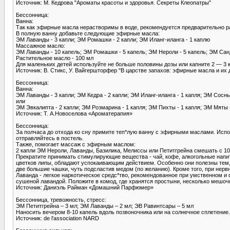
Источник: М. Кедрова "Ароматы красоты и здоровья. Секреты Клеопатры"
Бессонница:
Ванна:
Так как эфирные масла нерастворимы в воде, рекомендуется предварительно р
В полную ванну добавьте следующие эфирные масла:
ЭМ Лаванды - 3 капли; ЭМ Ромашки - 2 капли; ЭМ Иланг-иланга - 1 каплю
Массажное масло:
ЭМ Лаванды - 10 капель; ЭМ Ромашки - 5 капель; ЭМ Нероли - 5 капель; ЭМ Санд
Растительное масло - 100 мл
Для маленьких детей используйте не больше половины дозы или капните 2 — 3 
Источник: В. Стикс, У. Вайгершторфер "В царстве запахов: эфирные масла и их 
Бессонница:
Ванна:
ЭМ Лаванды - 3 капли; ЭМ Кедра - 2 капли; ЭМ Иланг-иланга - 1 капля; ЭМ Сосны 
или
ЭМ Эвкалипта - 2 капли; ЭМ Розмарина - 1 капля; ЭМ Пихты - 1 капля; ЭМ Мяты -
Источник: Т. А.Новоселова «Ароматерапия»
Бессонница:
За полчаса до отхода ко сну примите теп*лую ванну с эфирными маслами. Испо
отправляйтесь в постель.
Также, помогает массаж с эфирным маслом:
2 капли ЭМ Нероли, Лаванды, Базилика, Мелиссы или Петитгрейна смешать с 10
Прекратите принимать стимулирующие вещества - чай, кофе, алкогольные напитк
цветков липы, обладают успокаивающим действием. Особенно они полезны тем, 
две большие чашки, чуть подсластив медом (по желанию). Кроме того, при нер
Лаванда - легкое наркотическое средс*тво, рекомендованное при умственном и 
сушеной лавандой. Положите в комод, где хранятся простыни, несколько мешочк
Источник: Даниэль Райман «Домашний Парфюмер»
Бессонница, тревожность, стресс:
ЭМ Петитгрейна – 3 мл; ЭМ Лаванды – 2 мл; ЭВ Равинтсары – 5 мл
Наносить вечером 8-10 капель вдоль позвоночника или на солнечное сплетение.
Источник: de l'association NARD