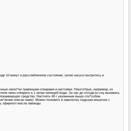
оде 10 минут в расслабленном состоянии, затем насухо вытритесь и
енные напит*ки травяными отварами и настоями. Некото*рые, например, из
ков липы отварить в 1 литре кипящей воды. За час до отхода ко сну выпивать
спокаивающее средство. Настоять 40 г указанным выше спо*собом.
тов*ления описан ниже). Можно положить в наволочку подушки мешочек с
ль эфирного масла лаванды.