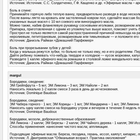
Источник: Источник: С.С. Солдатченко, Г.Ф. Кащенко и др. «Эфирные масла – а
Боль в спине:
Принимайте горячую либо теплую ванну, предварительно разведя в воде нескол
После ванны лягте на кровать или засте­ленный ковром пол, сделайте массаж бо
указанных выше масел с 10 мл соевого или виноградного масла.
Можно также, набив фланелевую рука­вицу сосновыми иголками, розмарином или л
Припарка, приготовленная с одним из упомянутых выше масел, поможет унять б
Прострел не только является самой рас­пространенной причиной невыхода на р
неролиевым, петитграновым, розмариновым или тимьяновым — и положите его на
Источник: Даниэль Райман «Домашний Парфюмер»
Боль при прорезывании зубов у детей:
Когда у малыша режутся зубки, то больно не только ему, но и его родителям. П
Дайте ребенку пожевать что-нибудь твер­дое и холодное — кусок морковки, кап
Разведите 1 каплю эфирного масла ромашки в столовой ложке миндального мас­
Источник: Даниэль Райман «Домашний Парфюмер»
margul
Бородавки, сведение:
ЭМ Грейпфрута – 5 мл; ЭМ Лимона – 3 мл; ЭМ Найоли – 2 мл
Наносить локально 1-2 капли смеси 3 раза в день до исчезновения.
Источник: Dominique Baudoux
Бородавки, сведение:
ЭМ Чабера горного - 1 мл; ЭМ Корицы – 1 мл; ЭМ Мандарина – 1 мл; ЭМ Лимона
Наносить одну каплю смеси на бородавку утром и вечером в течение 8 недель 
Источник: Dominique Baudoux
Бородавки, мозоли, доброкачественные образования:
ЭМ Лимона - 2 капли; ЭМ Березы - 2 капли; ЭМ Чайного дерева - 1 капля; ЭМ Ис
Способы применения: нанесение чистого масла; аппликации.
Подходящие эфирные масла: Береза, гвоздика, герань, иссоп, каяпут, кипарис, 
Источник: Л. Дмитриевская "Обманывая возраст. Практика омоложения"