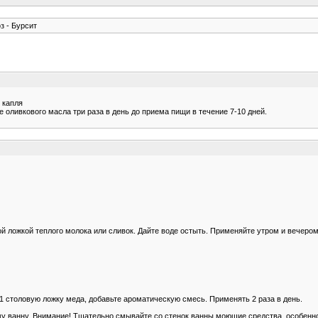
з - Бурсит
 капля
 оливкового масла три раза в день до приема пищи в течение 7-10 дней.
й ложкой теплого молока или сливок. Дайте воде остыть. Применяйте утром и вечером
 1 столовую ложку меда, добавьте ароматическую смесь. Применять 2 раза в день.
у ванну. Внимание! Тщательно смывайте со стенок ванны моющие средства, особенн