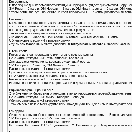
Бессонница:
В последние дни беременности женщина нередко ощущает дискомфорт, наруша
ЭМ Розы — 2 капли; ЭМ Нероли — 3 капли; ЭМ Иланг-иланга — 2 капли; ЭМ Кип
Чтобы легче заснуть, нанесите на край наволочки 1 — 2 капли розового или лав
Растяжки:
Когда после беременности кожа живота возвращается к нормальному состоянию
со столовой ложкой облепихового масла. Систематический массаж этим составо
после родов до достижения положительных результатов.
Также для массажа рекомендуется следующая смесь:
ЭМ Лаванды – 5 капель; ЭМ Герани – 5 капель; ЭМ Мандарина – 4 капли
Облепиховое масло – 4 столовых ложки
Эту смесь масел вы можете добавить в теплую ванну вместе с морской солью.
Отеки стоп:
Рекомендуются прохладные или теплые ножные ванны:
По 2 капли каждого ЭМ: Роза, Кипарис, Апельсин
Для массажа можно использовать слудующий состав:
ЭМ Кипариса - 7 капель; ЭМ Лимона - 7 капель
Растительное масло - 4 столовых ложки
При отечности лодыжек или ног хорошо помогает легкий массаж:
По 2 капли каждого ЭМ: Лаванда, Розмарин, Герань
Растительное масло – 1 столовая ложка
Ножные ванночки от теплой к прохладной с добавлением 3 капель герани или ли
Варикозное расширение вен:
Это бич многих беременных женщин: в ногах нарушается кровообращение, вены
По 2 капли каждого ЭМ: Лимон, Кипарис, Лаванда
Абрикосовое масло – 2 столовых ложки
Этой смесью нежно массируйте ноги, обходя участки, где сильно выступают ве
Геморрой:
Сидячие ванны особенно полезны, если геморрой прогрессирует. В прохладну
ЭМ Кипариса – 7 капель; ЭМ Лимона – 7 капель
Растительное масло - 4 столовые ложки
Источник: Источник: С.С. Солдатченко, Г.Ф. Кащенко и др. «Эфирные масла – а