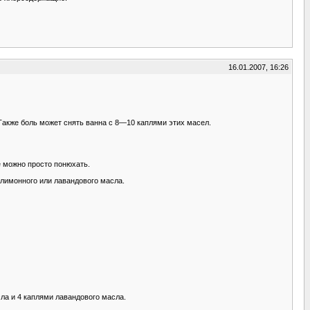
16.01.2007, 16:26
акже боль может снять ванна с 8—10 каплями этих масел.
е можно просто понюхать.
лимонного или лавандового масла.
ла и 4 каплями лавандового масла.