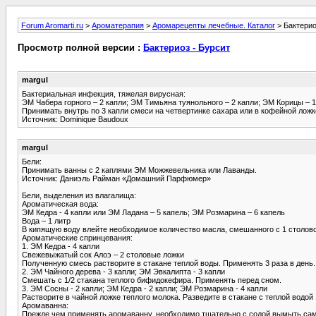
Forum Aromarti.ru
>
Ароматерапия
>
Аромарецепты лечебные. Каталог
> Бактерио
Просмотр полной версии :
Бактериоз - Бурсит
margul
Бактериальная инфекция, тяжелая вирусная:
ЭМ Чабера горного – 2 капли; ЭМ Тимьяна туянольного – 2 капли; ЭМ Корицы – 1
Принимать внутрь по 3 капли смеси на четвертинке сахара или в кофейной ложке
Источник: Dominique Baudoux
margul
Бели:
Принимать ванны с 2 каплями ЭМ Можжевельника или Лаванды.
Источник: Даниэль Райман «Домашний Парфюмер»
Бели, выделения из влагалища:
Ароматическая вода:
ЭМ Кедра - 4 капли или ЭМ Ладана – 5 капель; ЭМ Розмарина – 6 капель
Вода – 1 литр
В кипящую воду влейте необходимое количество масла, смешанного с 1 столово
Ароматические спринцевания:
1. ЭМ Кедра - 4 капли
Свежевыжатый сок Алоэ – 2 столовые ложки
Полученную смесь растворите в стакане теплой воды. Применять 3 раза в день.
2. ЭМ Чайного дерева - 3 капли; ЭМ Эвкалипта - 3 капли
Смешать с 1/2 стакана теплого бифидокефира. Применять перед сном.
3. ЭМ Сосны - 2 капли; ЭМ Кедра - 2 капли; ЭМ Розмарина - 4 капли
Растворите в чайной ложке теплого молока. Разведите в стакане с теплой водой
Аромаванна:
Прежде чем применять аромаванну, необходимо тщательно с содой вымыть сам