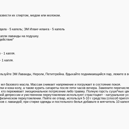
азвести их спиртом, медом или молоком.
ала - 5 капель; ЭМ Иланг-иланга - 5 капель
капли лаванды на подушку.
действие"
- 1 капля.
 1 капля.
льзуйте ЭМ Лаванды, Нероли, Петитгрейна. Вдыхайте поднимающийся пар, лежите в в
 мл базового масла. Массаж снимает напряжение и погружает в состояние покоя.
и и кока-колу, а также курить сигареты после пяти часов вечера. Замените перечисл
кто переживает эмоциональное потрясение либо травму. Полную горсть суше*ных цвет
вной депрессии и умственном переутомлении используют страстоцвет - натуральное у
физическом переутомлении. Пейте ее отвар, используя 5-10 г средства (способ приго
ов с лавандой; при стирке одежды и постельного белья добавьте в мягчитель 10 капе