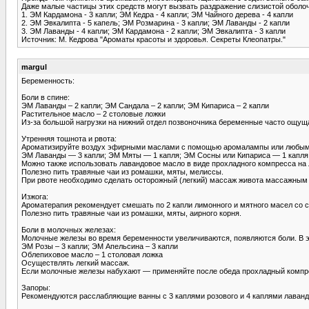
Даже малые частицы этих средств могут вызвать раздражение слизистой оболоч
1. ЭМ Кардамона - 3 капли; ЭМ Кедра - 4 капли; ЭМ Чайного дерева - 4 капли
2. ЭМ Эвкалипта - 5 капель; ЭМ Розмарина - 3 капли; ЭМ Лаванды - 2 капли
3. ЭМ Лаванды - 4 капли; ЭМ Кардамона - 2 капли; ЭМ Эвкалипта - 3 капли
Источник: М. Кедрова "Ароматы красоты и здоровья. Секреты Клеопатры."
margul
Беременность:
Боли в спине:
ЭМ Лаванды – 2 капли; ЭМ Сандала – 2 капли; ЭМ Кипариса – 2 капли
Растительное масло – 2 столовые ложки
Из-за большой нагрузки на нижний отдел позвоночника беременные часто ощущ
Утренняя тошнота и рвота:
Ароматизируйте воздух эфирными маслами с помощью аромалампы или любым
ЭМ Лаванды — 3 капли; ЭМ Мяты — 1 капля; ЭМ Сосны или Кипариса — 1 капля
Можно также использовать лавандовое масло в виде прохладного компресса на л
Полезно пить травяные чаи из ромашки, мяты, мелиссы.
При рвоте необходимо сделать осторожный (легкий) массаж живота массажным 
Изжога:
Ароматерапия рекомендует смешать по 2 капли лимонного и мятного масел со с
Полезно пить травяные чаи из ромашки, мяты, аирного корня.
Боли в молочных железах:
Молочные железы во время беременности увеличиваются, появляются боли. В
ЭМ Розы – 3 капли; ЭМ Апельсина – 3 капли
Облепиховое масло – 1 столовая ложка
Осуществлять легкий массаж.
Если молочные железы набухают — применяйте после обеда прохладный компре
Запоры:
Рекомендуются расслабляющие ванны с 3 каплями розового и 4 каплями лавандо