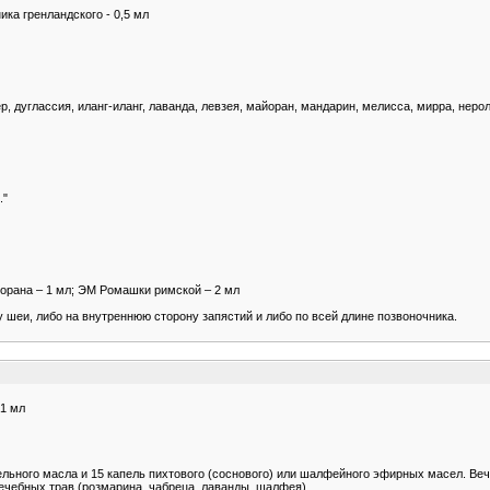
ика гренландского - 0,5 мл
, дуглассия, иланг-иланг, лаванда, левзея, майоран, мандарин, мелисса, мирра, нерол
."
йорана – 1 мл; ЭМ Ромашки римской – 2 мл
у шеи, либо на внутреннюю сторону запястий и либо по всей длине позвоночника.
 1 мл
льного масла и 15 капель пихтового (соснового) или шалфейного эфирных масел. Веч
ечебных трав (розмарина, чабреца, лаванды, шалфея).