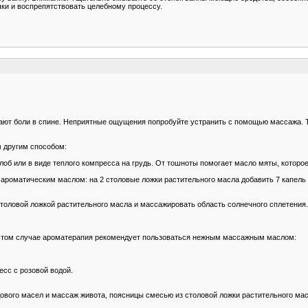
ки и воспрепятствовать целебному процессу.
ают боли в спине. Неприятные ощущения попробуйте устранить с помощью массажа. Т
 другим способом:
об или в виде теплого компресса на грудь. От тошноты помогает масло мяты, которо
ароматическим маслом: на 2 столовые ложки растительного масла добавить 7 капель 
толовой ложкой растительного масла и массажировать область солнечного сплетения.
 этом случае ароматерапия рекомендует пользоваться нежным массажным маслом:
сс с розовой водой.
вого масел и массаж живота, поясницы смесью из столовой ложки растительного мас