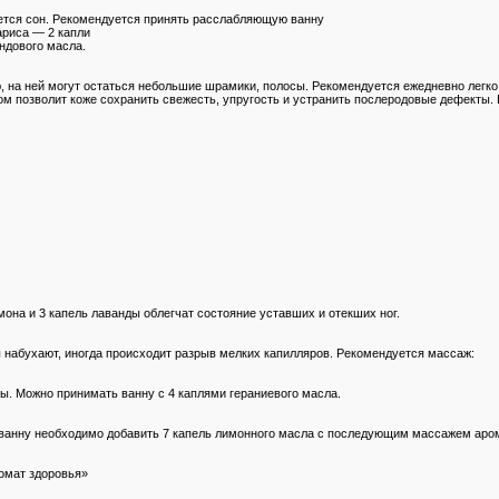
ется сон. Рекомендуется принять расслабляющую ванну
ариса — 2 капли
андового масла.
, на ней могут остаться небольшие шрамики, полосы. Рекомендуется ежедневно легко
м позволит коже сохранить свежесть, упругость и устранить послеродовые дефекты.
мона и 3 капель лаванды облегчат состояние уставших и отекших ног.
 набухают, иногда происходит разрыв мелких капилляров. Рекомендуется массаж:
ны. Можно принимать ванну с 4 каплями гераниевого масла.
ю ванну необходимо добавить 7 капель лимонного масла с последующим массажем ар
ромат здоровья»