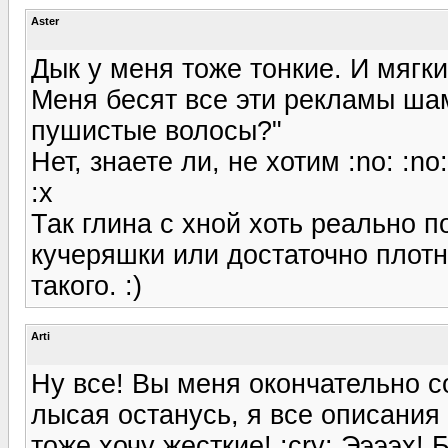
Aster
Дык у меня тоже тонкие. И мягкие
Меня бесят все эти рекламы шам
пушистые волосы?"
Нет, знаете ли, не хотим :no: :no
:x
Так глина с хной хоть реально 
кучеряшки или достаточно плотн
такого. :)
Arti
Ну все! Вы меня окончательно с
лысая останусь, я все описания 
тоже хочу жесткие! :cry: Ээээх!