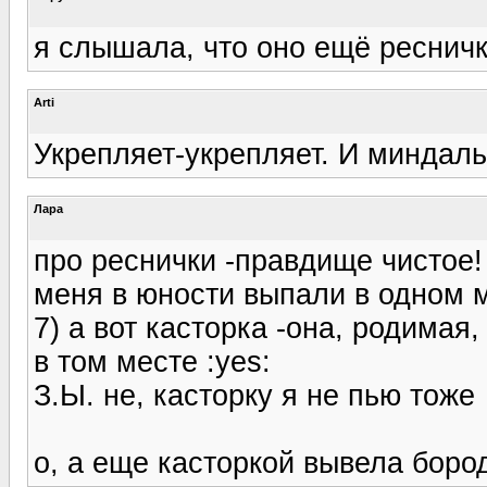
я слышала, что оно ещё ресничк
Arti
Укрепляет-укрепляет. И миндаль
Лара
про реснички -правдище чистое!
меня в юности выпали в одном м
7) а вот касторка -она, родимая
в том месте :yes:
З.Ы. не, касторку я не пью тоже
о, а еще касторкой вывела бород