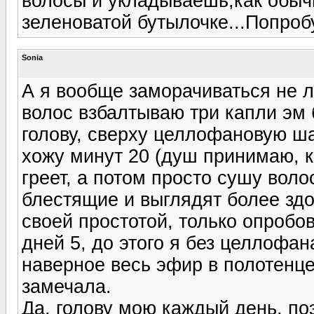
волосы и укладываешь,как обычно
зеленоватой бутылочке...Попроб
Sonia
А я вообще заморачиваться не л
волос взбалтываю три капли эм 
голову, сверху целлофановую ша
хожу минут 20 (душ принимаю, 
греет, а потом просто сушу вол
блестящие и выглядят более зд
своей простотой, только опробо
дней 5, до этого я без целлофан
наверное весь эфир в полотенце
замечала.
Да, голову мою каждый день, п