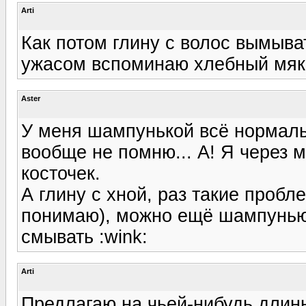
Arti
Как потом глину с волос вымыват
ужасом вспоминаю хлебный мяк
Aster
У меня шампунькой всё нормальн
вообще не помню... А! Я через 
косточек.
А глину с хной, раз такие пробл
понимаю), можно ещё шампунью р
смывать :wink:
Arti
Предлагаю на чьей-нибудь длин