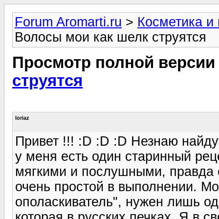
Forum Aromarti.ru
>
Косметика и
Волосы мои как шелк струятся
Просмотр полной версии
струятся
loriaz
Привет !!! :D :D :D Незнаю найд
у меня есть один старинный рец
мягкими и послушными, правда 
очень простой в выполнении. Мо
ополаскиватель", нужен лишь оди
которая в русских печках. Я в с