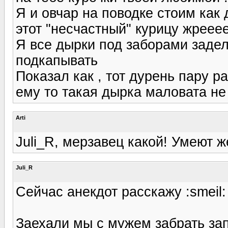
Я и овчар на поводке стоим как 
этот "несчастный" курицу жрееее
Я все дырки под заборами задел
подкапывать
Показал как , тот дурень пару ра
ему то такая дырка маловата не
Arti
Juli_R, мерзавец какой! Умеют ж
Juli_R
Сейчас анекдот расскажу :smeil:
Заехали мы с мужем забрать зап