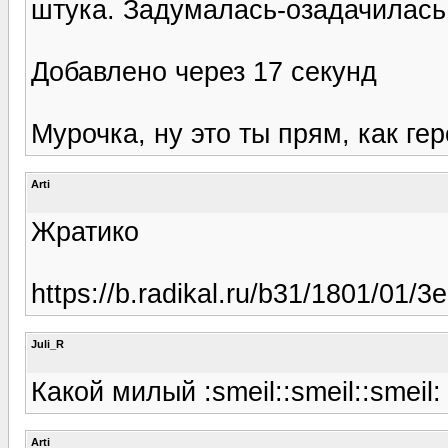
штука. Задумалась-озадачилась
Добавлено через 17 секунд
Мурочка, ну это ты прям, как гер
Arti
Жратико
https://b.radikal.ru/b31/1801/01/3e
Juli_R
Какой милый :smeil::smeil::smeil:
Arti