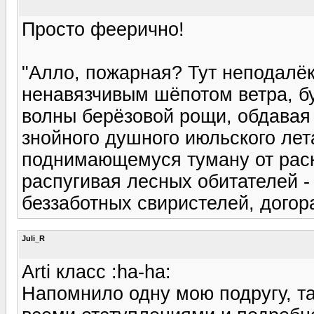
Просто феерично!
"Алло, пожарная? Тут неподалёк
ненавязчивым шёпотом ветра, б
волны берёзовой рощи, обдавая 
знойного душного июльского лет
поднимающемуся туману от раск
распугивая лесных обитателей -
беззаботных свиристелей, догор
Juli_R
Arti класс :ha-ha:
Напомнило одну мою подругу, та