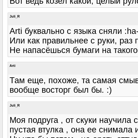
Вот ведь козел какой, целый руло
Juli_R
Arti буквально с языка сняли :ha
Или как правильнее с руки, раз 
Не напасёшься бумаги на такого
Arti
Там еще, похоже, та самая смыв
вообще восторг был бы. :)
Juli_R
Моя подруга , от скуки научила 
пустая втулка , она ее снимала 