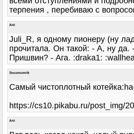
всеми отступлениями и подробно
терпения , перебиваю с вопросом
Arti
Juli_R, я одному пионеру (ну ла
прочитала. Он такой: - А, ну да.
Пришвин? - Ага. :draka1: :wallhe
Snusmumrik
Самый чистоплотный котейка:ha
https://cs10.pikabu.ru/post_img/
Arti