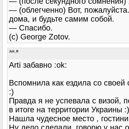
— (после секундного сомнения) 
— (облегченно) Вот, пожалуйста
дома, и будьте самим собой.
— Спасибо.
(с) George Zotov.
Juli_R
Arti забавно :ok:
Вспомнила как ездила со своей 
:)
Правда я не успевала с визой, 
в итоге на территории Украины :
Нашла чудесное место , гостини
Ну дело сделали, говорю у нас 