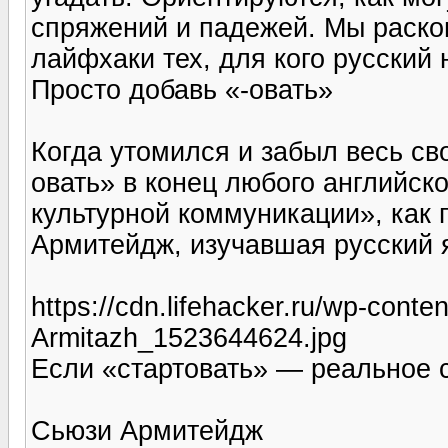
спряжений и падежей. Мы раско
лайфхаки тех, для кого русский 
Просто добавь «-овать»
Когда утомился и забыл весь св
овать» в конец любого английско
культурной коммуникации», как
Армитейдж, изучавшая русский 
https://cdn.lifehacker.ru/wp-conte
Armitazh_1523644624.jpg
Если «стартовать» — реальное с
Сьюзи Армитейдж