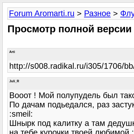
Forum Aromarti.ru
>
Разное
>
Фл
Просмотр полной версии
Arti
http://s008.radikal.ru/i305/1706/bb
Juli_R
Вооот ! Мой полупудель был так
По дачам подьедался, раз засту
:smeil:
Шнырк под калитку а там дедушк
на тебе курочки твоей любимой :