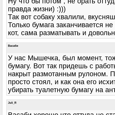
Ну что бы потом , не орать отту
правда жизни) :)))
Так вот собаку хвалили, вкусняш
Только бумага заканчивается не 
кот, сама разматывать и довольн
Васаби
У нас Мышечка, был момент, то
бумагу. Вот так придешь с работ
накрыт размотанным рулоном. П
просто стоял, и как она его исх
убирать туалетную бумагу на ант
Juli_R
Васаби хорошо что оттуда не ста