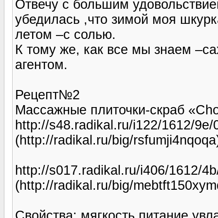
Отвечу с большим удовольствие
убедилась ,что зимой моя шкурк
летом –с солью.
К тому же, как все мы знаем –
агентом.
Рецепт№2
Массажные плиточки-скраб «Cho
http://s48.radikal.ru/i122/1612/9
(http://radikal.ru/big/rsfumji4nqoqa
http://s017.radikal.ru/i406/1612/
(http://radikal.ru/big/mebtft150xym
Свойства: мягкость,питание,увл