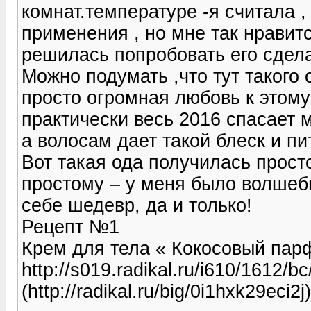
комнат.температуре -я считала ,
применения , но мне так нравитс
решилась попробовать его сдела
Можно подумать ,что тут такого 
просто огромная любовь к этому
практически весь 2016 спасает 
а волосам дает такой блеск и пи
Вот такая ода получилась прост
простому – у меня было волшебн
себе шедевр, да и только!
Рецепт №1
Крем для тела « Кокосовый пар
http://s019.radikal.ru/i610/1612/b
(http://radikal.ru/big/0i1hxk29eci2j)