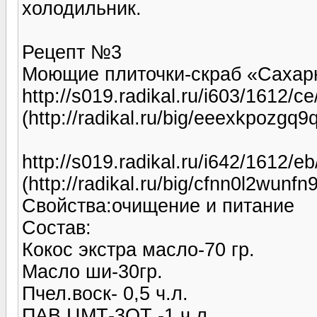
холодильник.
Рецепт №3
Моющие плиточки-скраб «Сахар
http://s019.radikal.ru/i603/1612/c
(http://radikal.ru/big/eeexkpozgq9
http://s019.radikal.ru/i642/1612/
(http://radikal.ru/big/cfnn0l2wunfn9
Свойства:очищение и питание
Состав:
Кокос экстра масло-70 гр.
Масло ши-30гр.
Пчел.воск- 0,5 ч.л.
ПАВ ЦМТ-3ОТ -1 ч.л.