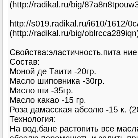
(http://radikal.ru/big/87a8n8tpouw
http://s019.radikal.ru/i610/1612/0
(http://radikal.ru/big/oblrcca289iqn
Свойства:эластичность,пита ние
Состав:
Моной де Таити -20гр.
Масло шиповника -30гр.
Масло ши -35гр.
Масло какао -15 гр.
Роза дамасская абсолю -15 к. (
Технология:
На вод.бане растопить все масла