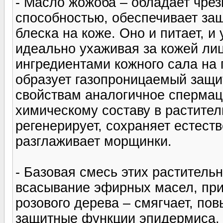
- Масло жожоба – обладает чре
способностью, обеспечивает защ
блеска на коже. Оно и питает, и
идеально ухаживая за кожей лиц
ингредиентами кожного сала на
образует газопроницаемый защи
свойствам аналогичное спермаце
химическому составу в растите
регенерирует, сохраняет естест
разглаживает морщинки.
- Базовая смесь этих раститель
всасывание эфирных масел, пр
розового дерева – смягчает, пов
защитные функции эпидермиса,