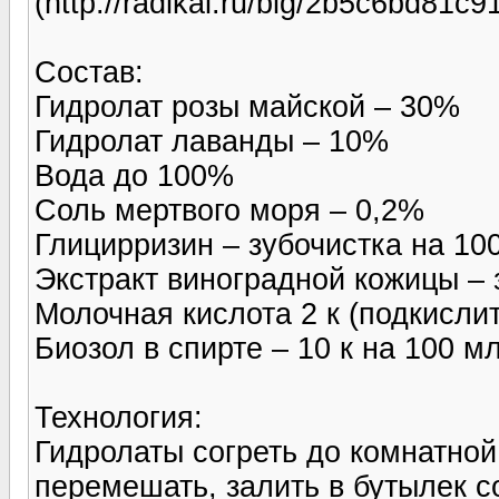
(http://radikal.ru/big/2b5c6bd81
Состав:
Гидролат розы майской – 30%
Гидролат лаванды – 10%
Вода до 100%
Соль мертвого моря – 0,2%
Глицирризин – зубочистка на 10
Экстракт виноградной кожицы – 
Молочная кислота 2 к (подкисли
Биозол в спирте – 10 к на 100 м
Технология:
Гидролаты согреть до комнатно
перемешать, залить в бутылек со