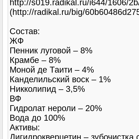
http://s019.radikal.ru/i644/1606/
(http://radikal.ru/big/60b60486d
Состав:
ЖФ
Пенник луговой – 8%
Крамбе – 8%
Моной де Таити – 4%
Канделильский воск – 1%
Никколипид – 3,5%
ВФ
Гидролат нероли – 20%
Вода до 100%
Активы:
Дигидрокверцетин – зубочистка с