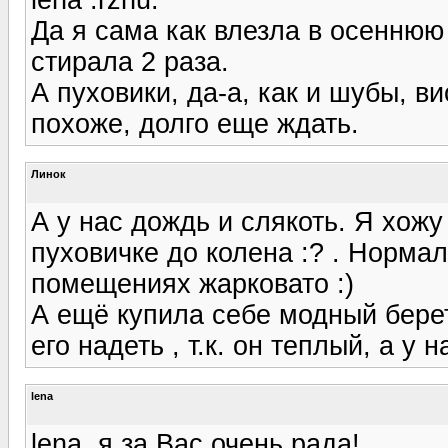
Да я сама как влезла в осеннюю 
стирала 2 раза.
А пуховики, да-а, как и шубы, ви
похоже, долго еще ждать.
Линок
А у нас дождь и слякоть. Я хож
пуховичке до колена :? . Нормал
помещениях жарковато :)
А ещё купила себе модный берет 
его надеть , т.к. он теплый, а у 
lena
lena, я за Вас очень рада!