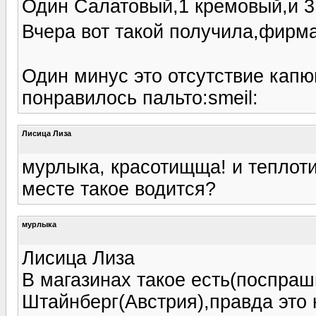
Один Салатовый,1 кремовый,и 3 
Вчера вот такой получила,фир
Один минус это отсутствие капю
понравилось пальто:smeil:
Лисица Лиза
мурлыка, красотищща! и теплот
месте такое водится?
мурлыка
Лисица Лиза
В магазинах такое есть(поспра
Штайнберг(Австрия),правда это 