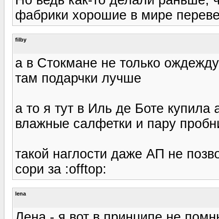
фабрики хорошие в мире переве
filby
а в Стокмане не только ождежду 
там подарчки лучше
а то я тут в Иль де Боте купила
влажные салфетки и пару пробни
такой наглости даже АП не позв
сори за :offtop:
lena
Лена - я вот в принципе не помн