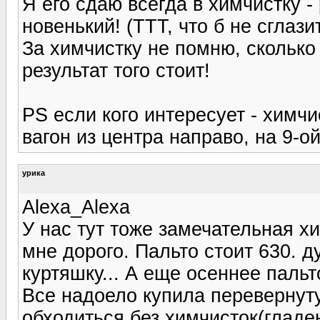
Я его сдаю всегда в химчистку -
новенький! (ТТТ, что б не сглази
За химчистку не помню, сколько 
результат того стоит!
PS если кого интересует - химч
вагон из центра направо, на 9-о
урика
Alexa_Alexa
У нас тут тоже замечательная хи
мне дорого. Пальто стоит 630. 
куртяшку... А еще осеннее пальт
Все надоело купила перевернуту
обходиться без химчисток(гладе