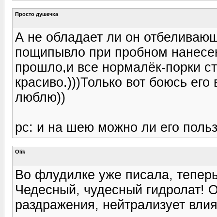
Просто душечка
А не обладает ли он отбеливающ
пощипывло при пробном нанесен
прошло,и все нормалёк-порки с
красиво.)))Только вот боюсь его 
люблю))
рс: и на шею можно ли его польз
Olik
Во флудилке уже писала, теперь
Чедесный, чудесный гидролат! О
раздражения, нейтрализует влия