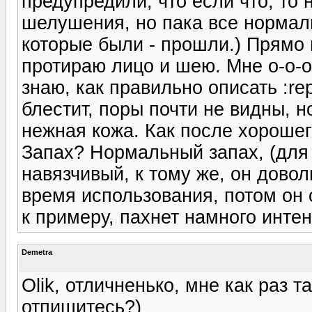
предупредили, что если что, то
шелушения, но пака все нормал
которые были - прошли.) Прямо 
протираю лицо и шею. Мне о-о-о
знаю, как правильно описать :re
блестит, поры почти не видны, н
нежная кожа. Как после хорошего
Запах? Нормальный запах, (для 
навязчивый, к тому же, он довол
время использования, потом он о
к примеру, пахнет намного инте
Demetra
Olik, отличненько, мне как раз т
отпишитесь?)