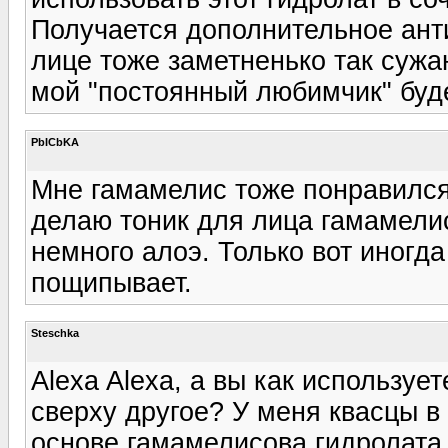
Получается дополнительное ант
лице тоже заметненько так сужаю
мой "постоянный любимчик" буде
PbICbKA
Мне гамамелис тоже понравился,
делаю тоник для лица гамамели
немного алоэ. Только вот иногда
пощипывает.
Steschka
Alexa Alexa, а вы как используе
сверху другое? У меня квасцы в
основе гамамелисова гидролата.