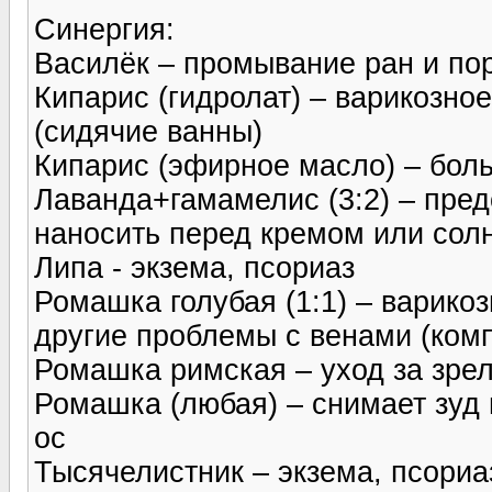
Синергия:
Василёк – промывание ран и по
Кипарис (гидролат) – варикозно
(сидячие ванны)
Кипарис (эфирное масло) – боль 
Лаванда+гамамелис (3:2) – пред
наносить перед кремом или сол
Липа - экзема, псориаз
Ромашка голубая (1:1) – варико
другие проблемы с венами (ком
Ромашка римская – уход за зре
Ромашка (любая) – снимает зуд 
ос
Тысячелистник – экзема, псориа