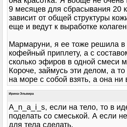
она красотка. Я вобще не очень
9 месяцев для сбрасывания 20 кг
зависит от общей структуры кож
еще и ведут к выработке колаге
Мармаруни, я ее тоже решила в
кофейный приплету, а с состав
сколько эфиров в одной смеси 
Короче, займусь эти делом, а т
на море с собой взять, а она ни 
Ирина-Эльвира
A_n_a_i_s, если на тело, то в и
поделать со смеськой. А если н
для тела сделать.