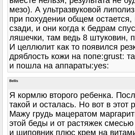
вместе нельзя, результата не бу
мезо). А ультразвуковой липоли
при похудении общем остается, 
сзади, и они когда к бедрам спу
ляшечки, там ведь 8 штуковин, 
И целлюлит как то появился резк
дряблость кожи на попе:grust: т
и пошла на аппараты:yes:
Bellis
Я кормлю второго ребенка. Посл
такой и осталась. Но вот в этот р
Мажу грудь мацератом маргаритк
этой беды и от растяжек смесью
и шиповник плюс крем на витам