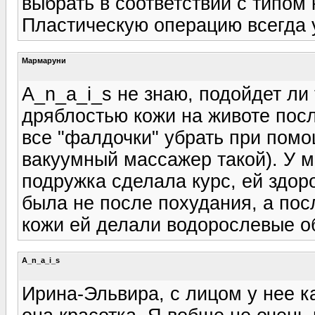
выбрать в соответствии с типом к
Пластическую операцию всегда у
Мармаруни
A_n_a_i_s не знаю, подойдет ли 
дряблостью кожи на животе пос
все "фалдочки" убрать при помо
вакуумный массажер такой). У м
подружка сделала курс, ей здоро
была не после похудания, а пос
кожи ей делали водорослевые о
A_n_a_i_s
Ирина-Эльвира, с лицом у нее к