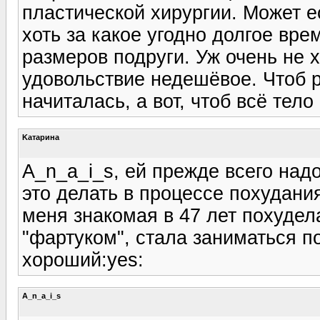
пластической хирургии. Может е
хоть за какое угодно долгое вр
размеров подруги. Уж очень не х
удовольствие недешёвое. Чтоб р
начиталась, а вот, чтоб всё тел
Kатарина
A_n_a_i_s, ей прежде всего над
это делать в процессе похудания
меня знакомая в 47 лет похудела
"фартуком", стала заниматься 
хороший:yes:
A_n_a_i_s