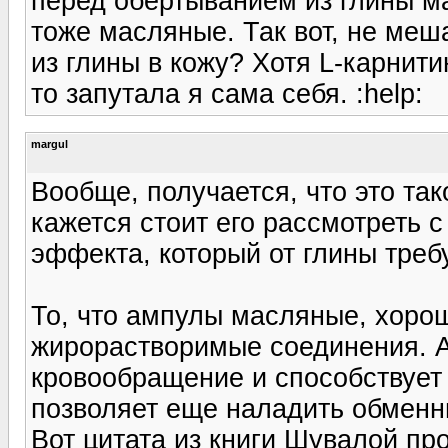
перед обертыванием из глины м
тоже масляные. Так вот, не ме
из глины в кожу? Хотя L-карнит
то запутала я сама себя. :help:
margul
Вообще, получается, что это так
кажется стоит его рассмотреть с
эффекта, который от глины треб
То, что ампулы масляные, хорош
жирорастворимые соединения. А 
кровообращение и способствует 
позволяет еще наладить обменн
Вот цитата из книги Шувалой пр