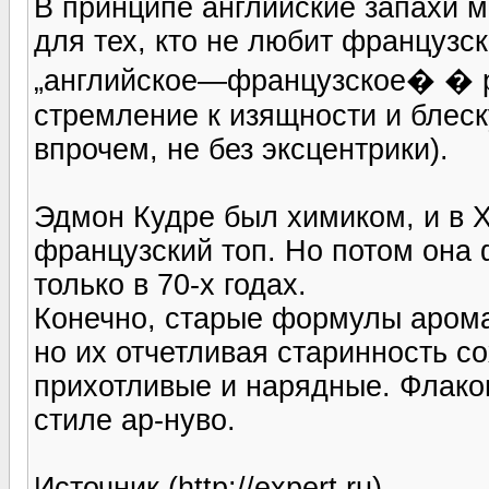
В принципе английские запахи 
для тех, кто не любит французс
„английское—французское� � ра
стремление к изящности и блеск
впрочем, не без эксцентрики).
Эдмон Кудре был химиком, и в X
французский топ. Но потом она 
только в 70-х годах.
Конечно, старые формулы арома
но их отчетливая старинность с
прихотливые и нарядные. Флако
стиле ар-нуво.
Источник (http://expert.ru)