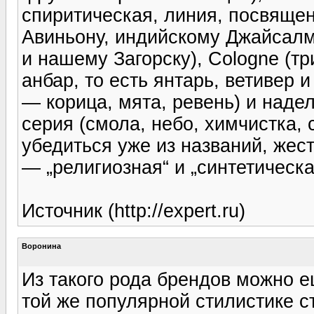
спиритическая, линия, посвяще
Авиньону, индийскому Джайсалм
и нашему Загорску), Cologne (тр
анбар, то есть янтарь, ветивер и
— корица, мята, ревень) и над
серия (смола, небо, химчистка, 
убедиться уже из названий, жес
— „религиозная“ и „синтетическа
Источник (http://expert.ru)
Воронина
Из такого рода брендов можно ещ
той же популярной стилистике 