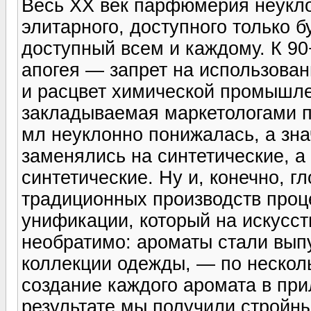
Весь XX век парфюмерия неукло
элитарного, доступного только б
доступный всем и каждому. К 90
апогея — запрет на использова
и расцвет химической промышлен
закладываемая маркетологами пр
мл неуклонно понижалась, а зн
заменялись на синтетические, а
синтетические. Ну и, конечно, г
традиционных производств проц
унификации, который на искусст
необратимо: ароматы стали выпус
коллекции одежды, — по несколь
создание каждого аромата в при
результате мы получили стройн