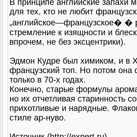
В принципе английские запахи 
для тех, кто не любит французс
„английское—французское� � ра
стремление к изящности и блеск
впрочем, не без эксцентрики).
Эдмон Кудре был химиком, и в X
французский топ. Но потом она 
только в 70-х годах.
Конечно, старые формулы арома
но их отчетливая старинность с
прихотливые и нарядные. Флако
стиле ар-нуво.
Источник (http://expert.ru)