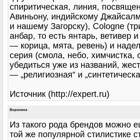
спиритическая, линия, посвяще
Авиньону, индийскому Джайсалм
и нашему Загорску), Cologne (тр
анбар, то есть янтарь, ветивер и
— корица, мята, ревень) и над
серия (смола, небо, химчистка, 
убедиться уже из названий, жес
— „религиозная“ и „синтетическа
Источник (http://expert.ru)
Воронина
Из такого рода брендов можно ещ
той же популярной стилистике 