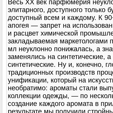
Весь XX век парфюмерия неукло
элитарного, доступного только б
доступный всем и каждому. К 90
апогея — запрет на использова
и расцвет химической промышлен
закладываемая маркетологами пр
мл неуклонно понижалась, а зн
заменялись на синтетические, а
синтетические. Ну и, конечно, г
традиционных производств проц
унификации, который на искусст
необратимо: ароматы стали выпус
коллекции одежды, — по несколь
создание каждого аромата в при
результате мы получили стройн