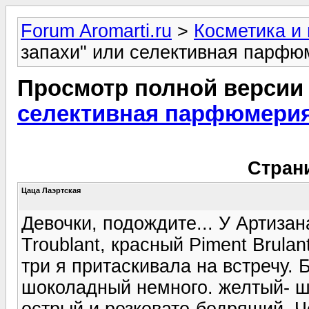
Forum Aromarti.ru
>
Косметика и
запахи" или селективная парфюм
Просмотр полной версии
селективная парфюмерия 
Стран
Цаца Лаэртская
Девочки, подождите... У Артиза
Troublant, красный Piment Brulan
три я притаскивала на встречу.
шоколадный немного. желтый- ш
острый и резковато-бодрящий. Ч