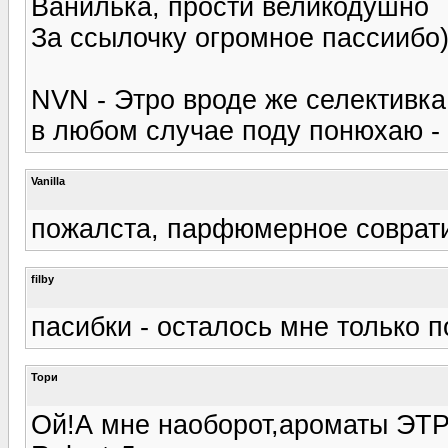
Ванилька, прости великодушно
За ссылочку огромное пассиибо))
NVN - Этро вроде же селективка
в любом случае поду понюхаю -
Vanilla
пожалста, парфюмерное совратит
filby
пасибки - осталось мне только п
Тори
Ой!А мне наоборот,ароматы ЭТР