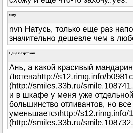
filby
nvn Натусь, только еще раз нап
значительно дешевле чем в люб
Цаца Лаэртская
Ань, а какой красивый мандарин
Лютенаhttp://s12.rimg.info/b098
(http://smiles.33b.ru/smile.108741
и в шкафе у меня уже отдельной
большинство отливантов, но все 
уменьшаетсяhttp://s12.rimg.inf
(http://smiles.33b.ru/smile.108732