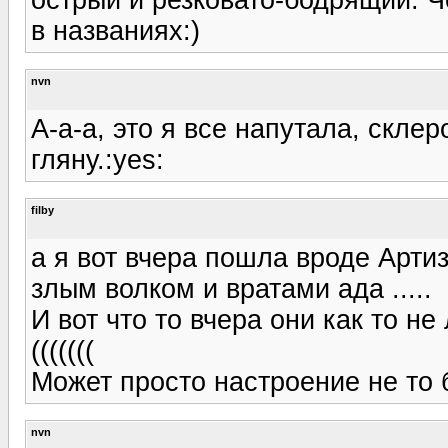
в названиях:)
nvn
А-а-а, это я все напутала, скле
гляну.:yes:
filby
а я вот вчера пошла вроде Артиз
злым волком и вратами ада .....
И вот что то вчера они как то не 
(((((((
Может просто настроение не то 
nvn