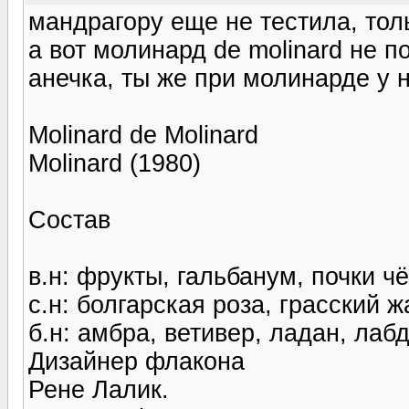
мандрагору еще не тестила, тол
а вот молинард de molinard не по
анечка, ты же при молинарде у н
Molinard de Molinard
Molinard (1980)
Состав
в.н: фрукты, гальбанум, почки 
с.н: болгарская роза, грасский 
б.н: амбра, ветивер, ладан, лаб
Дизайнер флакона
Рене Лалик.