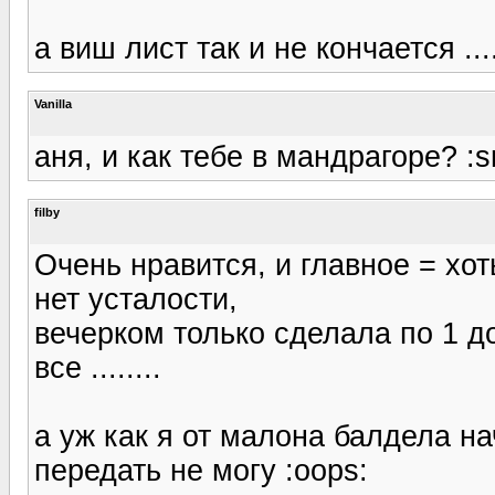
а виш лист так и не кончается ....
Vanilla
аня, и как тебе в мандрагоре? :s
filby
Очень нравится, и главное = хо
нет усталости,
вечерком только сделала по 1 д
все ........
а уж как я от малона балдела н
передать не могу :oops: