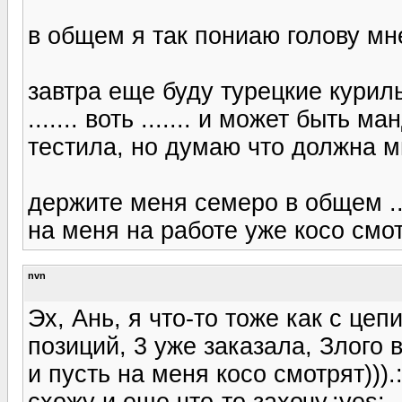
в общем я так пониаю голову мн
завтра еще буду турецкие курил
....... воть ....... и может быть 
тестила, но думаю что должна м
держите меня семеро в общем ..
на меня на работе уже косо смо
nvn
Эх, Ань, я что-то тоже как с цеп
позиций, 3 уже заказала, Злого 
и пусть на меня косо смотрят)))
схожу и еще что-то захочу.:yes: