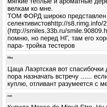
мягкие теплые и ароматные дер
велкам ко мне.
ТОМ ФОРД широко представлен 
селективистовhttp://s8.rimg.info
(http://smiles.33b.ru/smile.90809
помню, но перед НГ, там его хо
пара- тройка тестеров
filby
Цаца Лаэртская вот спасибочки 
пора назначать встречу ...... е
куплю, отливант разумеется с ме
nvn