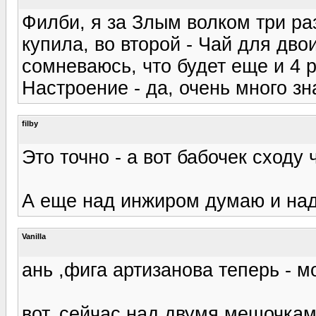
Филби, я за Злым волком три ра
купила, во второй - Чай для двои
сомневаюсь, что будет еще и 4 р
Настроение - да, очень много зн
filby
Это точно - а вот бабочек сходу 
А еще над инжиром думаю и над
Vanilla
ань ,фига артизанова теперь - м
вот, сейчас над двумя мешочка