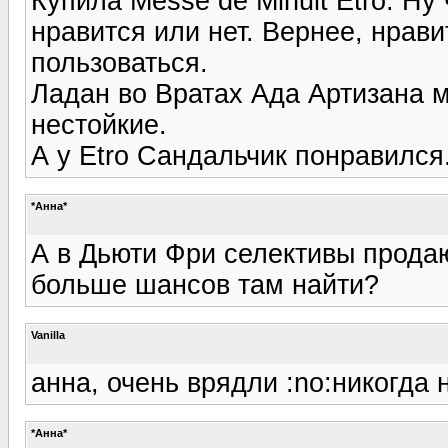
Купила Messe de Minuit Etro. Ну 
нравится или нет. Вернее, нрави
пользоваться.
Ладан во Вратах Ада Артизана м
нестойкие.
А у Etro Сандальчик понравился.
*Анна*
А в Дьюти Фри селективы продаю
больше шансов там найти?
Vanilla
анна, очень врядли :no:никогда 
*Анна*