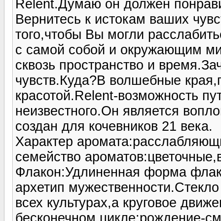
Relent.Думаю он должен понрав
Вернитесь к истокам ваших чувс
того,чтобы Вы могли расслабить
с самой собой и окружающим ми
сквозь пространство и время.З
чувств.Куда?В волшебные края,
красотой.Relent-возможность пу
неизвестного.Он является вопл
создан для кочевников 21 века.
Характер аромата:расслабляющ
семейство ароматов:цветочные,
Флакон:Удлиненная форма флак
архетип мужественности.Стекло
всех культурах,а круговое движ
бесконечном цикле:рождение-см