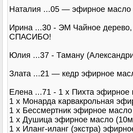
Наталия ...05 — эфирное масло
Ирина ...30 - ЭМ Чайное дерево,
СПАСИБО!
Юлия ...37 - Таману (Александр
Злата ...21 — кедр эфирное ма
Елена ...71 - 1 x Пихта эфирное
1 x Монарда карвакрольная эфи
1 x Бессмертник эфирное масло
1 x Душица эфирное масло (10м
1 x Иланг-иланг (экстра) эфирно