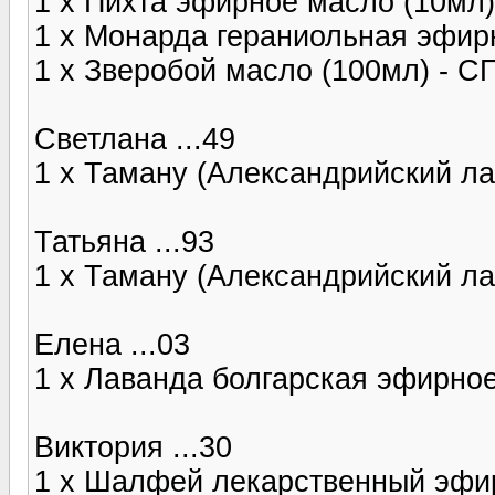
1 x Пихта эфирное масло (10мл)
1 х Монарда гераниольная эфир
1 x Зверобой масло (100мл) - 
Светлана ...49
1 x Таману (Александрийский л
Татьяна ...93
1 x Таману (Александрийский л
Елена ...03
1 x Лаванда болгарская эфирно
Виктория ...30
1 x Шалфей лекарственный эфи