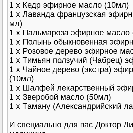
1 x Кедр эфирное масло (10мл)
1 x Лаванда французская эфирн
мл)
1 x Пальмароза эфирное масло 
1 x Полынь обыкновенная эфирн
1 x Розовое дерево эфирное ма
1 x Тимьян ползучий (Чабрец) э
1 x Чайное дерево (экстра) эф
(10мл)
1 x Шалфей лекарственный эфи
1 x Зверобой масло (50мл)
1 x Таману (Александрийский л
И специально для вас Доктор Л