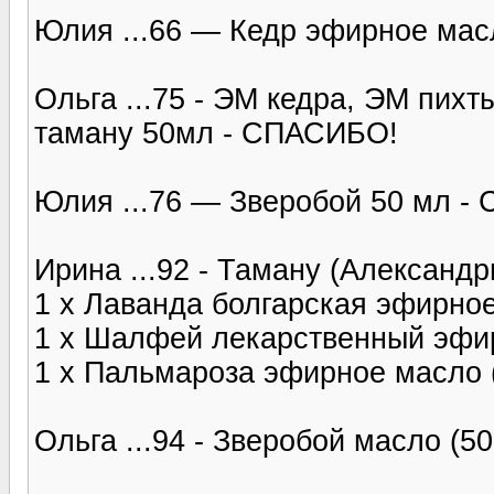
Юлия ...66 — Кедр эфирное ма
Ольга ...75 - ЭМ кедра, ЭМ пихт
таману 50мл - СПАСИБО!
Юлия ...76 — Зверобой 50 мл -
Ирина ...92 - Таману (Александ
1 x Лаванда болгарская эфирно
1 x Шалфей лекарственный эфи
1 x Пальмароза эфирное масло
Ольга ...94 - Зверобой масло (