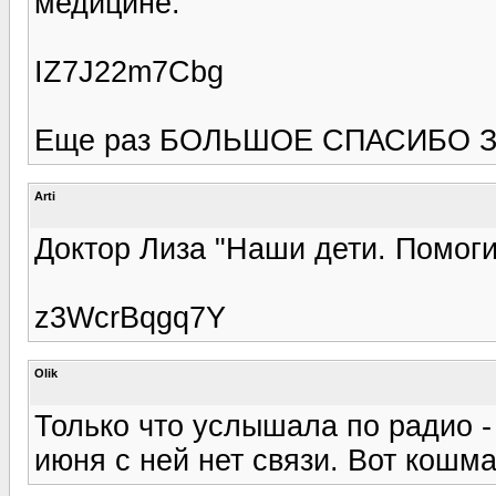
медицине.
IZ7J22m7Cbg
Еще раз БОЛЬШОЕ СПАСИБО З
Arti
Доктор Лиза "Наши дети. Помоги
z3WcrBqgq7Y
Olik
Только что услышала по радио -
июня с ней нет связи. Вот кошма