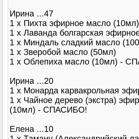
Ирина ...47
1 x Пихта эфирное масло (10мл)
1 x Лаванда болгарская эфирно
1 x Миндаль сладкий масло (10
1 x Зверобой масло (50мл)
1 x Облепиха масло (10мл) - С
Ирина ...20
1 x Монарда карвакрольная эфи
1 x Чайное дерево (экстра) эф
(10мл) - СПАСИБО!
Елена ...10
1 x Таману (Александрийский л