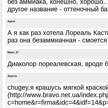
без аммиака, конешно, хорошо...
другое название - оттеночный ба
Agent
А я как раз хотела Лореаль Каст
раз она безаммиачная - смоется 
Maria_27
Диаколор лореалевская, вроде 
Ариста
chugey,я крашусь мягкой краской
(http://www.bravo.net.ua/index.ph
c=home&r=firma&idc=4&idf=14&p=