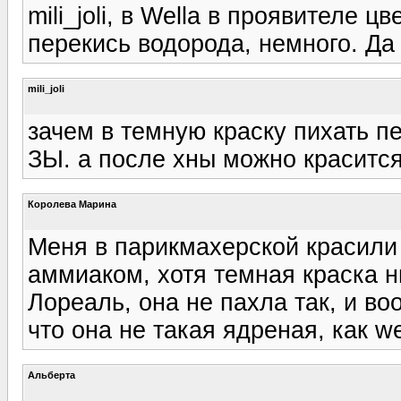
mili_joli, в Wella в проявителе ц
перекись водорода, немного. Да и в
mili_joli
зачем в темную краску пихать п
ЗЫ. а после хны можно красится
Королева Марина
Меня в парикмахерской красили 
аммиаком, хотя темная краска н
Лореаль, она не пахла так, и в
что она не такая ядреная, как wel
Альберта