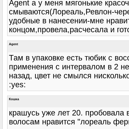
Agent а у меня мягонькие красоч
смываются(Лореаль,Ревлон-чере
удобные в нанесении-мне нравит
концом,провела,расчесала и гото
Agent
Там в упаковке есть тюбик с вос
применения с интервалом в 2 не
назад, цвет не смылся нискольк
:yes:
Кошка
крашусь уже лет 20. пробовала в
волосам нравится "лореаль фер