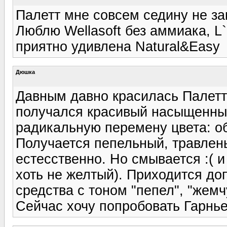
Палетт мне совсем седину не з
Люблю Wellasoft без аммиака, L
приятно удивлена Natural&Easy
Дюшка
Давным давно красилась Палетт
получался красивый насыщенны
радикальную перемену цвета: об
Получается пепельный, травлен
естесственно. Но смывается :( и
хоть не желтый). Приходится до
средства с тоном "пепел", "жемчуг
Сейчас хочу попробовать Гарнье