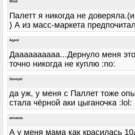
Shub
Палетт я никогда не доверяла.(и
) А из масс-маркета предпочита
Agent
Даааааааааа...Дернуло меня это
точно никогда не куплю :no:
Sunnyel
да уж, у меня с Паллет тоже оп
стала чёрной аки цыганочка :lol:
annanas
А у меня мама как красилась 10