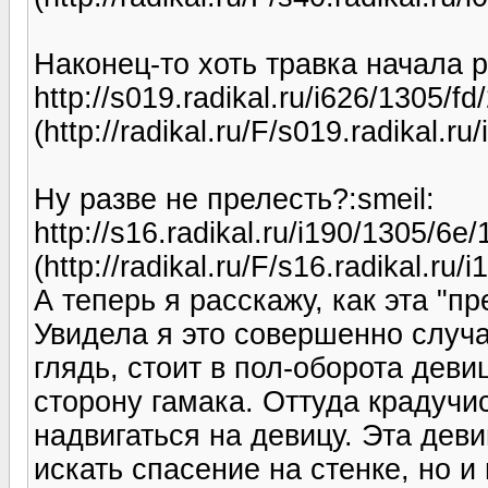
Наконец-то хоть травка начала 
http://s019.radikal.ru/i626/1305/f
(http://radikal.ru/F/s019.radikal.
Ну разве не прелесть?:smeil:
http://s16.radikal.ru/i190/1305/6e
(http://radikal.ru/F/s16.radikal.r
А теперь я расскажу, как эта "пр
Увидела я это совершенно случа
глядь, стоит в пол-оборота дев
сторону гамака. Оттуда крадучи
надвигаться на девицу. Эта дев
искать спасение на стенке, но и