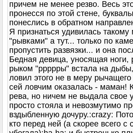
причем не менее резво. Весь эт
пронесся по этой стене, буквал
понеслись в обратном направлен
Я признаться удивилась такому
"рывками" а тут... только по ка
пропустить развязки... и она по
Бедная девица, уносящая ноги, 
рыком "ррррры" встала на дыбы,
ловил этого не в меру рычащего
сей ловчим оказалась - маман! 
рева, но ничем не выдала свое у
просто стояла и невозмутимо пр
вздыбленную дочуру.:crazy: Пот
кто перед ней (а скорее всего с
убегала):ha-ha: и быстренько пл