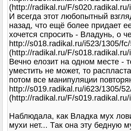
(http://radikal.ru/F/s020.radikal.
И всегда этот любопытный взгля
назад, что ещё более придает ее
хочется спросить - Владунь, о 
http://s018.radikal.ru/i523/1305/f
(http://radikal.ru/F/s018.radikal.
Вечно елозит на одном месте - т
уместить не может, то распласта
потом все манипуляции повторя
http://s019.radikal.ru/i623/1305/5
(http://radikal.ru/F/s019.radikal.r
Наблюдала, как Владка мух лови
мухи нет... Так она эту бедную 