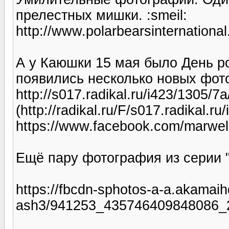
прелестных мишки. :smeil:
http://www.polarbearsinternational.
А у Каюшки 15 мая было День ро
появились несколько новых фот
http://s017.radikal.ru/i423/1305/7
(http://radikal.ru/F/s017.radikal.
https://www.facebook.com/marwell
Ещё пару фотография из серии "
https://fbcdn-sphotos-a-a.akamaih
ash3/941253_435746409848086_