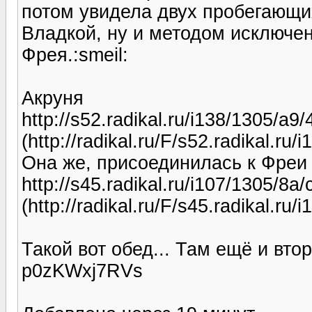
потом увидела двух пробегающих
Владкой, ну и методом исключен
Фрея.:smeil:
Акруня
http://s52.radikal.ru/i138/1305/a
(http://radikal.ru/F/s52.radikal.r
Она же, присоединилась к Фреи
http://s45.radikal.ru/i107/1305/8a
(http://radikal.ru/F/s45.radikal.ru
Такой вот обед... Там ещё и вто
p0zKWxj7RVs