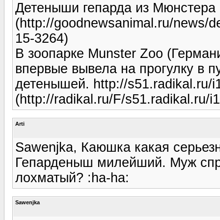
Детеныши гепарда из Мюнстера
(http://goodnewsanimal.ru/news/d
15-3264)
В зоопарке Munster Zoo (Герман
впервые вывела на прогулку в п
детенышей. http://s51.radikal.ru/
(http://radikal.ru/F/s51.radikal.ru
Arti
Sawenjka, Каюшка какая серьезн
Гепарденыш милейший. Муж спра
лохматый? :ha-ha:
Sawenjka