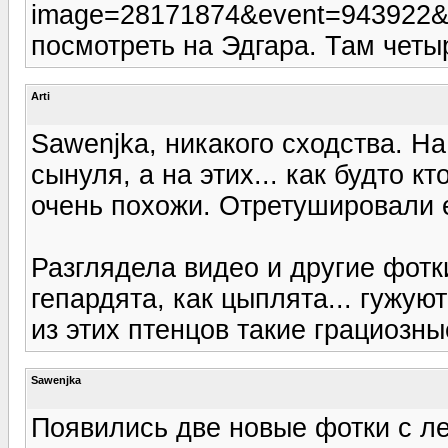
image=28171874&event=943922&
посмотреть на Эдгара. Там четыр
Arti
Sawenjka, никакого сходства. На
сынуля, а на этих... как будто к
очень похожи. Отретушировали е
Разглядела видео и другие фотк
гепардята, как цыплята... гужуют
из этих птенцов такие грациозн
Sawenjka
Появились две новые фотки с л