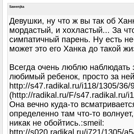
Sawenjka
Девушки, ну что ж вы так об Ха
мордастый, и хохластый... За чт
симпатичный парень. Ну есть не
может это его Ханка до такой жи
Всегда очень люблю наблюдать з
любимый ребенок, просто за ней
http://s47.radikal.ru/i118/1305/36
(http://radikal.ru/F/s47.radikal.ru
Она вечно куда-то всматриваетс
определенно там что-то волнует,
никак не обойтись.:smeil:
http://s020.radikal.ru/i721/1305/a