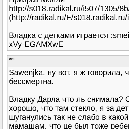
http://s018.radikal.ru/i507/1305/8
(http://radikal.ru/F/s018.radikal.r
Владка с детками играется :smei
xVy-EGAMXwE
Arti
Sawenjka, ну вот, я ж говорила, 
бессмертна.
Владку Дарла что ль снимала? С
хорошо, что там стекло, я за де
шуганулись так не слабо в какой
мамашам, что це был тоже ребен