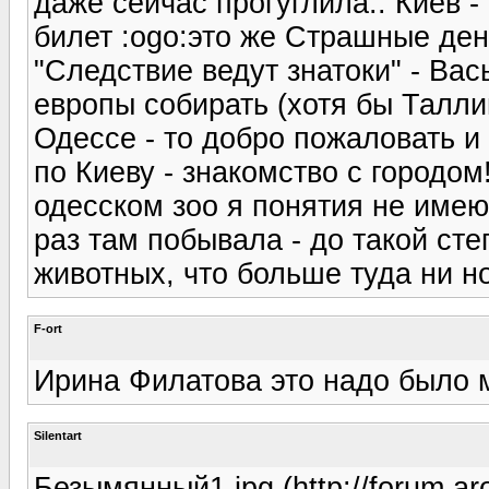
даже сейчас прогуглила.. Киев 
билет :ogo:это же Страшные ден
"Следствие ведут знатоки" - Вас
европы собирать (хотя бы Талли
Одессе - то добро пожаловать и
по Киеву - знакомство с городом!
одесском зоо я понятия не имею 
раз там побывала - до такой ст
животных, что больше туда ни но
F-ort
Ирина Филатова это надо было 
Silentart
Безымянный1.jpg (http://forum.ar