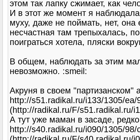
этом так лапку сжимает, как чело
И в этот же момент я наблюдала,
муху, даже не поймать, нет, она
несчастная там трепыхалась, по
поиграться хотела, пляски вокру
В общем, наблюдать за этим ма
невозможно. :smeil:
Акруня в своем "партизанском" а
http://s51.radikal.ru/i133/1305/e
(http://radikal.ru/F/s51.radikal.r
А тут уже маман в засаде, редко
http://s40.radikal.ru/i090/1305/98
(http://radikal.ru/F/s40.radikal.ru