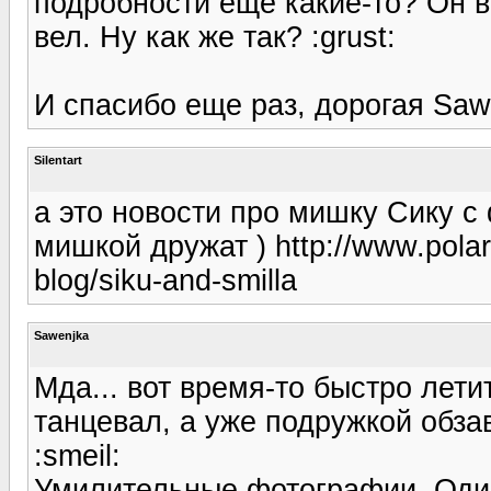
подробности еще какие-то? Он в
вел. Ну как же так? :grust:
И спасибо еще раз, дорогая Sawen
Silentart
а это новости про мишку Сику с
мишкой дружат ) http://www.polar
blog/siku-and-smilla
Sawenjka
Мда... вот время-то быстро лет
танцевал, а уже подружкой обзав
:smeil:
Умилительные фотографии. Один