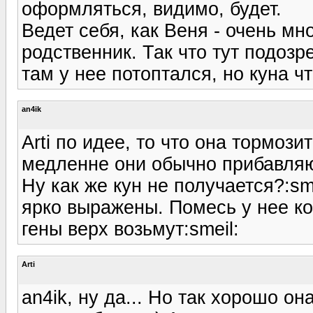
оформляться, видимо, будет.
Ведет себя, как Веня - очень мн
родственник. Так что тут подозре
там у нее потоптался, но куна чт
an4ik
Arti по идее, то что она тормози
медленне они обычно прибавляют
Ну как же кун не получается?:sme
ярко выражены. Помесь у нее к
гены верх возьмут:smeil:
Arti
an4ik, ну да... Но так хорошо он