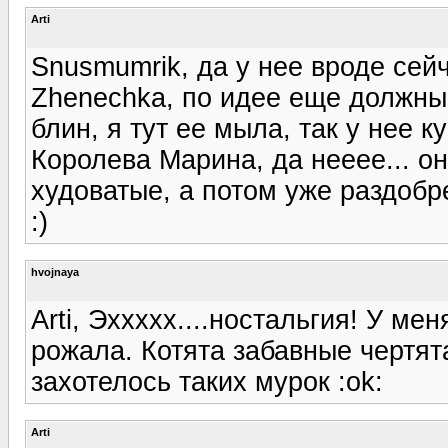
Arti
Snusmumrik, да у нее вроде сей
Zhenechka, по идее еще должны 
блин, я тут ее мыла, так у нее 
Королева Марина, да нееее... о
худоватые, а потом уже раздобре
:)
hvojnaya
Arti, Эххххх....ностальгия! У ме
рожала. Котята забавные чертят
захотелось таких мурок :ok:
Arti