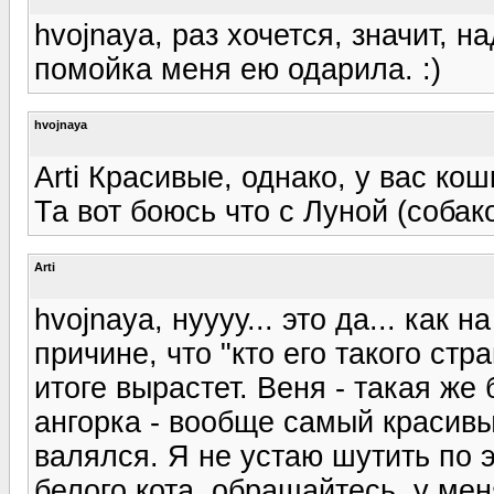
hvojnaya, раз хочется, значит, н
помойка меня ею одарила. :)
hvojnaya
Arti Красивые, однако, у вас ко
Та вот боюсь что с Луной (собак
Arti
hvojnaya, нуууу... это да... как
причине, что "кто его такого стр
итоге вырастет. Веня - такая ж
ангорка - вообще самый красивы
валялся. Я не устаю шутить по э
белого кота, обращайтесь, у мен