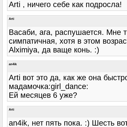
Arti , ничего себе как подросла!
Arti
Васаби, ага, распушается. Мне т
симпатичная, хотя в этом возра
Alximiya, да ваще конь. :)
an4ik
Arti вот это да, как же она быст
мадамочка:girl_dance:
Ей месяцев 6 уже?
Arti
an4ik, нет пять пока. :) Шесть во