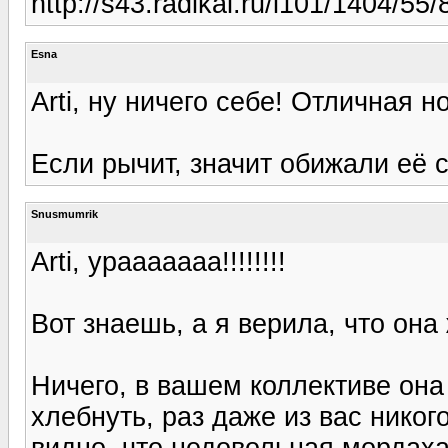
http://s43.radikal.ru/i101/1404/55
Esna
Arti, ну ничего себе! Отличная но
Если рычит, значит обижали её с
Snusmumrik
Arti, урааааааа!!!!!!!!
Вот знаешь, а я верила, что она
Ничего, в вашем коллективе она
хлебнуть, раз даже из вас никог
видно, что недовольная мордаха