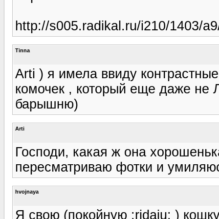
http://s005.radikal.ru/i210/1403/
Tinna
Arti ) я имела ввиду контрастны
комочек , который еще даже не
барышню)
Arti
Господи, какая ж она хорошень
пересматриваю фотки и умиляюсь
hvojnaya
Я свою (покойную :ridaju: ) кош