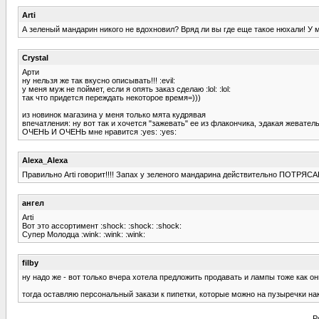
Arti
А зеленый мандарин никого не вдохновил? Вряд ли вы где еще такое нюхали! У ме
Crystal
Арти
ну нельзя же так вкусно описывать!!! :evil:
у меня муж не поймет, если я опять заказ сделаю :lol: :lol:
так что придется переждать некоторое время=)))
из новинок магазина у меня только мята кудрявая
впечатления: ну вот так и хочется "зажевать" ее из флакончика, эдакая жевател
ОЧЕНЬ И ОЧЕНЬ мне нравится :yes: :yes:
Alexa_Alexa
Правильно Arti говорит!!!! Запах у зеленого мандарина действительно ПОТРЯСАЮ
ангел
Arti
Вот это ассортимент :shock: :shock: :shock:
Супер Молодца :wink: :wink: :wink:
filby
ну надо же - вот только вчера хотела предложить продавать и лампы тоже как о
тогда оставляю персональный закази к пипетки, которые можно на пузыречки на
P