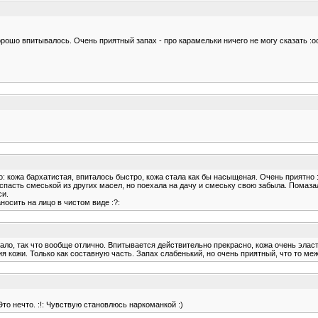
орошо впитывалось. Очень приятный запах - про карамельки ничего не могу сказать :o
о: кожа бархатистая, впиталось быстро, кожа стала как бы насыщеная. Очень приятно
спасть смеськой из других масел, но поехала на дачу и смеську свою забыла. Помазал
си.
носить на лицо в чистом виде :?:
ло, так что вообще отлично. Впитывается действительно прекрасно, кожа очень эласти
я кожи. Только как составную часть. Запах слабенький, но очень приятный, что то ме
то нечто. :!: Чувствую становлюсь наркоманкой :)