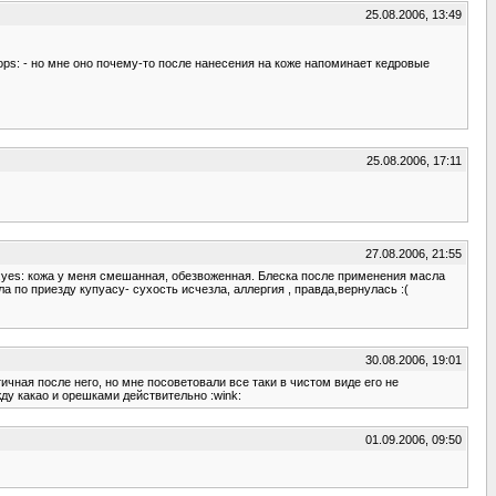
25.08.2006, 13:49
ops: - но мне оно почему-то после нанесения на коже напоминает кедровые
25.08.2006, 17:11
27.08.2006, 21:55
 :yes: кожа у меня смешанная, обезвоженная. Блеска после применения масла
а по приезду купуасу- сухость исчезла, аллергия , правда,вернулась :(
30.08.2006, 19:01
чная после него, но мне посоветовали все таки в чистом виде его не
жду какао и орешками действительно :wink:
01.09.2006, 09:50