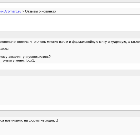
ин Aromarti.ru
> Отзывы о новинках
яснения я поняла, что очень многие взяли и фармакопейную мяту и кудрявую, а также 
ажали.
ному эвкалипту и успокоились?
только у меня. :box1:
тся новинками, на форум не ходят. :(