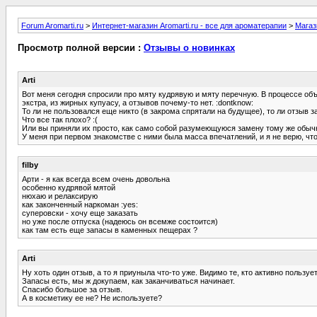
Forum Aromarti.ru
>
Интернет-магазин Aromarti.ru - все для ароматерапии
>
Магаз
Просмотр полной версии :
Отзывы о новинках
Arti
Вот меня сегодня спросили про мяту кудрявую и мяту перечную. В процессе объ
экстра, из жирных купуасу, а отзывов почему-то нет. :dontknow:
То ли не пользовался еще никто (в закрома спрятали на будущее), то ли отзыв з
Что все так плохо? :(
Или вы приняли их просто, как само собой разумеющуюся замену тому же обыч
У меня при первом знакомстве с ними была масса впечатлений, и я не верю, что 
filby
Арти - я как всегда всем очень довольна
особенно кудрявой мятой
нюхаю и релаксирую
как законченный наркоман :yes:
суперовски - хочу еще заказать
но уже после отпуска (надеюсь он всемже состоится)
как там есть еще запасы в каменных пещерах ?
Arti
Ну хоть один отзыв, а то я приуныла что-то уже. Видимо те, кто активно пользуе
Запасы есть, мы ж докупаем, как заканчиваться начинает.
Спасибо большое за отзыв.
А в косметику ее не? Не используете?