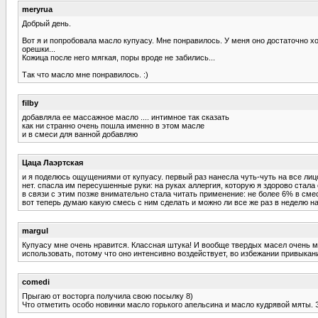
meryrua
Добрый день.
Вот я и попробовала масло купуасу. Мне понравилось. У меня оно достаточно х
орешки...
Кожица после него мягкая, поры вроде не забились...
Так что масло мне понравилось. :)
filby
добавляла ее массажное масло .... интимное так сказать
как ни странно очень пошла именно в этом масле
и в смеси для ванной добавляю
Цаца Лаэртская
и я поделюсь ощущениями от купуасу. первый раз нанесла чуть-чуть на все лиц
нет. спасла им пересушенные руки: на руках аллергия, которую я здорово стала 
в связи с этим позже внимательно стала читать применение: не более 6% в сме
вот теперь думаю какую смесь с ним сделать и можно ли все же раз в неделю на
margul
Купуасу мне очень нравится. Классная штука! И вообще твердых масел очень ма
использовать, потому что оно интенсивно воздействует, во избежании привыкани
comedi
Прыгаю от восторга получила свою посылку 8)
Что отметить особо новинки масло горького апельсина и масло кудрявой мяты. Э