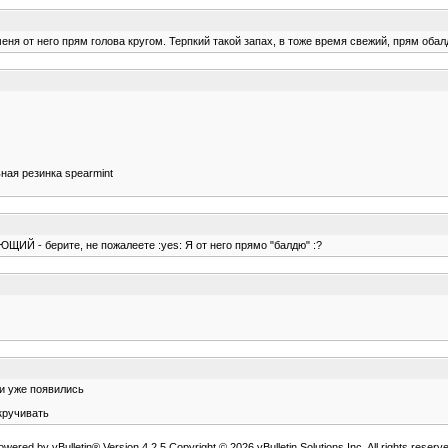
ня от него прям голова кругом. Терпкий такой запах, в тоже время свежий, прям обал
ьная резинка spearmint
ЩИЙ - берите, не пожалеете :yes: Я от него прямо "балдю" :?
ни уже появились
кручивать
owered by vBulletin® Version 4.2.5 Copyright © 2026 vBulletin Solutions Inc. All rights reserve