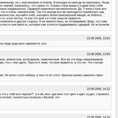
темненькая, но с каштановым оттенком. В молодости никогда не красилась. Когда
т корней, показалось, что самое то. Голова стала яркая и я даже могу себе
 только кординально). Гардероб поменялся автоматически. Да. У меня стало все
 что я очень симпатичная. Так что иногда все же приходится поработать над
внешностью, изучайте себя, находите более выигрышный имидж, не бойтесь.
 то, если честно, то кое-что мне и в этом смысле нравится.
 поменяла в другую сторону. Я не препятствую, не отговариваю. Вижу, что тоже
растность или яркость, которую уже хочется поддерживать одеждой. Ну во всяком
22.08.2006, 13:52
ила люди куда ярче одеваются :yes:
22.08.2006, 13:59
жным, аляпистым, вульгарным, гармоничным. Все же это ведь немаловажное
аю, что с чем одеть. Просто я знаю, что мне нравится, а что нет. Что считаю
е. Не всего этого набора, а чего-то из этого. Красное можно заменить ярко-
22.08.2006, 14:12
то у тебя все черное?". а я ей, мол, нра мне этот цвет и идет (худит, строинит).
а полнят. полностью согласна с Беллой, что
22.08.2006, 14:16