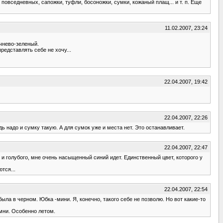
повседневных, сапожки, туфли, босоножки, сумки, кожаный плащ... и т. п. Еще
11.02.2007, 23:24
чнево-зеленый.
редставлять себе не хочу...
22.04.2007, 19:42
22.04.2007, 22:26
 надо и сумку такую. А для сумок уже и места нет. Это останавливает.
22.04.2007, 22:47
и голубого, мне очень насыщенный синий идет. Единственный цвет, которого у
тся...
22.04.2007, 22:54
ла в черном. Юбка -мини. Я, конечно, такого себе не позволю. Но вот какие-то
емни. Особенно летом.