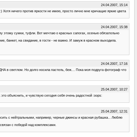
24.04.2007, 15:14
) Хотя ничего против яркости не имею, просто лично мне кричащие яркие цвета
24.04.2007, 15:38
му этому сумки, туфли. Вот мечтаю о красных сапогах, осенью обязательно
е, банкет, на свидание, в гости - не важно. И замуж в красном выходила.
24.04.2007, 17:16
НА в светлом. Но долго носила пастель, беж.... Пока моя подруга фотограф что
25.04.2007, 10:27
к это объяснить, и чувствую сегодня себя очень радостной :oops:
25.04.2007, 12:31
осить с нейтральными, например, черные джинсы и красная рубашка... Люблю
 связан с победой над комплексами.