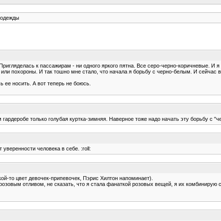
 одежды
Пригляделась к пассажирам - ни одного яркого пятна. Все серо-черно-коричневые. И я
а, или похороны. И так тошно мне стало, что начала я борьбу с черно-белым. И сейчас
ь ее носить. А вот теперь не боюсь.
м гардеробе только голубая куртка-зимняя. Наверное тоже надо начать эту борьбу с "чер
уверенности человека в себе. :roll:
ой-то цвет девочек-припевочек, Пэрис Хилтон напоминает).
 розовым отливом, не сказать, что я стала фанаткой розовых вещей, я их комбинирую