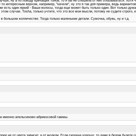
учше, ну а по поводу кричащих тонов, то я бы не спешила от них отказываться. Хотя 
-то интересным верхом, например, "качели", ну это я так для примера, ведь варианто
же есть один яркий - Ваши волосы, тогда еще может быть только один. Вот только дума
ом случае. Tosha, только учтите, что это все мои мысли, потому не судите строго, е
 в большом колличестве. Тогда только маленькие детали. Сумочка, обувь, ну и т.д.
ие и именно апельсиново-абрикосовой гаммы.
корее не от цвета зависит, а от модели. Если скроена хорошо, то даже в белом будете с