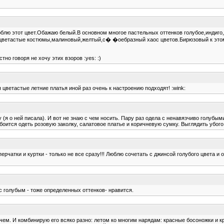
люблю этот цвет.Обажаю белый.В основном многое пастельных оттенков голубое,индиго
аю цветастые костюмы,малиновый,желтый,с� �оебразный хаос цветов.Бирюзовый к этом
но говоря не хочу этих взоров :yes: :)
я цветастые летние платья иной раз очень к настроению подходят! :wink:
(я о ней писала). И вот не знаю с чем носить. Пару раз одела с ненавязчиво голубым
 боится одеть розовую заколку, салатовое платье и коричневую сумку. Выглядить убого
ерчатки и куртки - только не все сразу!!! Люблю сочетать с джинсой голубого цвета и 
с голубым - тоже определенных оттенков- нравится.
ем. И комбинирую его всяко разно: летом ко многим нарядам: красные босоножки и к