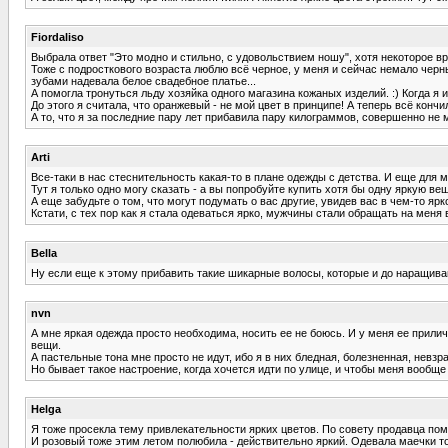
Fiordaliso
Выбрала ответ "Это модно и стильно, с удовольствием ношу", хотя некоторое в
Тоже с подросткового возраста люблю всё черное, у меня и сейчас немало черн
зубами надевала белое свадебное платье...
А помогла тронуться льду хозяйка одного магазина кожаных изделий. :) Когда я
До этого я считала, что оранжевый - не мой цвет в принципе! А теперь всё кон
А то, что я за последние пару лет прибавила пару килограммов, совершенно не 
Arti
Все-таки в нас стеснительность какая-то в плане одежды с детства. И еще для 
Тут я только одно могу сказать - а вы попробуйте купить хотя бы одну яркую в
А еще забудьте о том, что могут подумать о вас другие, увидев вас в чем-то я
Кстати, с тех пор как я стала одеваться ярко, мужчины стали обращать на меня в
Bella
Ну если еще к этому прибавить такие шикарные волосы, которые и до наращивани
nvn
А мне яркая одежда просто необходима, носить ее не боюсь. И у меня ее прили
вещи.
А пастельные тона мне просто не идут, ибо я в них бледная, болезненная, невзр
Но бывает такое настроение, когда хочется идти по улице, и чтобы меня вообще 
Helga
Я тоже просекла тему привлекательности ярких цветов. По совету продавца пом
И розовый тоже этим летом полюбила - действительно яркий. Одевала маечки толь