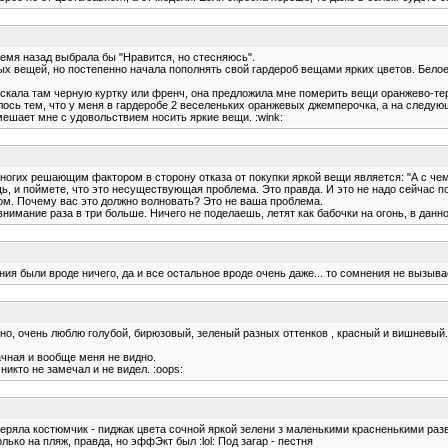
ремя назад выбрала бы "Нравится, но стесняюсь".
ых вещей, но постепенно начала пополнять свой гардероб вещами ярких цветов. Белое
 искала там черную куртку или френч, она предложила мне померить вещи оранжево-терр
чилось тем, что у меня в гардеробе 2 веселеньких оранжевых джемперочка, а на следу
мешает мне с удовольствием носить яркие вещи. :wink:
многих решающим фактором в сторону отказа от покупки яркой вещи является: "А с чем
ещь, и поймете, что это несуществующая проблема. Это правда. И это не надо сейчас п
рком. Почему вас это должно волновать? Это не ваша проблема.
нимание раза в три больше. Ничего не поделаешь, летят как бабочки на огонь, в данно
я были вроде ничего, да и все остальное вроде очень даже... то сомнения не вызыва
чно, очень люблю голубой, бирюзовый, зеленый разных оттенков , красный и вишневый.
ачная и вообще меня не видно.
никто не замечал и не видел. :oops:
еряла костюмчик - пиджак цвета сочной яркой зелени з маленькими красненькими разво
ко на пляж, правда, но эффЭкт был :lol: Под загар - пестня