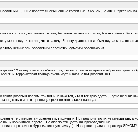
 болотный... ). Еще нравятся насыщенные кофейные. В общем, не очень яркая гамма :
деловые костюмы, вишневые летние, бешено-красные кофточки, брючки, белье. Ко все
е, у меня получится все, что я захочу. Я ношу красное по любым случаям: на совещани
му этому всякие там браслетики-сережечки, сумочки-босоножечки.
жды лет 12 назад поймала себя на том, что на остановке серым ноябрьским днем я ОД
ранж. И терракотовая помада очень идет, и алая, а вот розовая -нет.
 ярким розовым цветом, так вот мне кажется, что я так ярко одета :), даже не знаю ка
атье, хоть я и не сторонница ярких цветов в таких нарядах .
ыщенные теплые цвета - оранжевый, вишневый. Но предпочитаю их не смешивать, а н
о ношу коричнвого, серого... Не люблю эти цвета как преобладающие.
 я носила серо-зелено-буро-малиновую гамму :) . Наверное, правда, переход к ЯРКОМУ