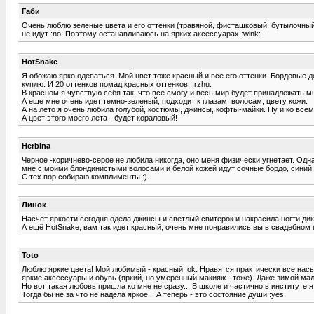
Габи
Очень люблю зеленые цвета и его оттенки (травяной, фисташковый, бутылочный,
не идут :no: Поэтому останавливаюсь на ярких аксессуарах :wink:
HotSnake
Я обожаю ярко одеваться. Мой цвет тоже красный и все его оттенки. Бордовые 
куплю. И 20 оттенков помад красных оттенков. :rzhu:
В красном я чувствую себя так, что все смогу и весь мир будет принадлежать мн
А еще мне очень идет темно-зеленый, подходит к глазам, волосам, цвету кожи.
А на лето я очень любила голубой, костюмы, джинсы, кофты-майки. Ну и ко все
А цвет этого моего лета - будет кораловый!
Herbina
Черное -коричнево-серое не любила никогда, оно меня физически угнетает. Одна
мне с моими блондинистыми волосами и белой кожей идут сочные бордо, синий, о
С тех пор собираю комплименты :).
Линок
Насчет яркости сегодня одела джинсы и светлый свитерок и накрасила ногти дико
А ещё HotSnake, вам так идет красный, очень мне понравились вы в свадебном пл
Toto
Люблю яркие цвета! Мой любимый - красный :ok: Нравятся практически все нас
яркие аксессуары и обувь (яркий, но умеренный макияж - тоже). Даже зимой мал
Но вот такая любовь пришла ко мне не сразу... В школе и частично в институте
Тогда бы не за что не надела яркое... А теперь - это состояние души :yes: