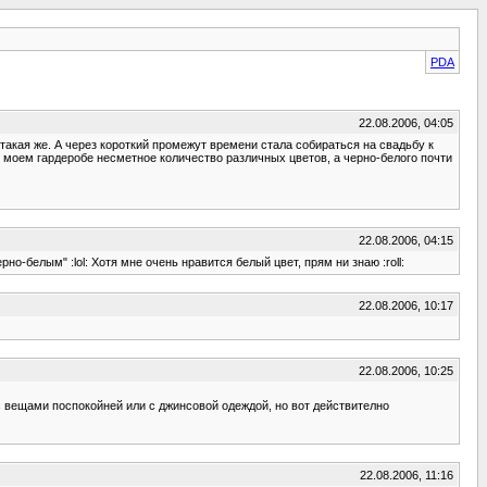
PDA
22.08.2006, 04:05
 такая же. А через короткий промежут времени стала собираться на свадьбу к
 в моем гардеробе несметное количество различных цветов, а черно-белого почти
22.08.2006, 04:15
но-белым" :lol: Хотя мне очень нравится белый цвет, прям ни знаю :roll:
22.08.2006, 10:17
22.08.2006, 10:25
 с вещами поспокойней или с джинсовой одеждой, но вот действително
22.08.2006, 11:16