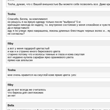
Tosha, думаю, что с Вашей внешностью Вы можете себе позволить все. Даже крич
Tosha
Спасибо, Белла, за комплимент.
но решусь я на яркую одежду только после "выброса" 5 кг.
кричащее никогда не надену, т.к. внутренне состояние у меня спокойное и чувс
да и представьте:
иду я по улице: ярко накрашена, локоны длинных блестящих черных волос и... яр
не согласны?
filby
а вот у меня гардероб цветастый
и как н и странно много бирюзового цвета
старнно потому что и волосы темные и глаза и кожа смуглая
вот недавно купила сарафан ярко оранжевого увета
прямо как апельсин
Tosha
мне очень нравится на смуглой коже яркие цвета :yes:
filby
да но вот всегда же считалось
что бирюза для светлокожих
ан нет
Bella