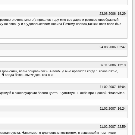
23.08.2006, 18:29
,розового очень много(в прошлом году мне все дарили розовое,своебразный
у не отношу и с удовольствием носила.Почему носила,так как цвет волс был
24.08.2006, 02:47
07.11.2006, 13:19
и джинсами, всем понравилось. А вообще мне нравится когда 1 яркое пятно,
. Я вседа боюсь выглядеть как она.
11.02.2007, 15:04
одеждой с аксессуарами белого цвета - чувствуешь себя принцессой! :krasavitsa:
11.02.2007, 16:24
11.02.2007, 22:59
расная сумка. Например, с джинсовым костюмом, с вышивкой в том числе