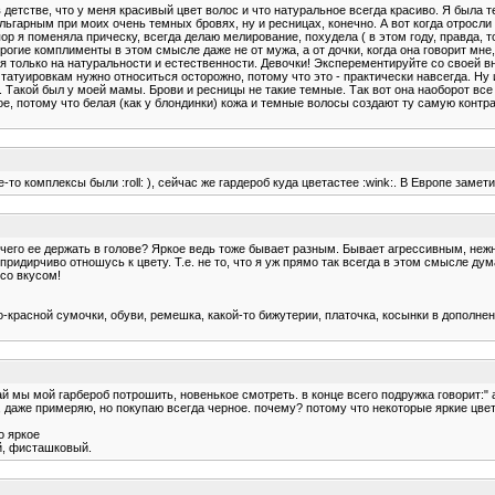
 детстве, что у меня красивый цвет волос и что натуральное всегда красиво. Я была 
ьгарным при моих очень темных бровях, ну и ресницах, конечно. А вот когда отросли о
х пор я поменяла прическу, всегда делаю мелирование, похудела ( в этом году, правда,
рогие комплименты в этом смысле даже не от мужа, а от дочки, когда она говорит мне,
ся только на натуральности и естественности. Девочки! Эксперементируйте со своей 
 татуировкам нужно относиться осторожно, потому что это - практически навсегда. Ну и
. Такой был у моей мамы. Брови и ресницы не такие темные. Так вот она наоборот все
кое, потому что белая (как у блондинки) кожа и темные волосы создают ту самую конт
о комплексы были :roll: ), сейчас же гардероб куда цветастее :wink:. В Европе замет
 чего ее держать в голове? Яркое ведь тоже бывает разным. Бывает агрессивным, не
придирчиво отношусь к цвету. Т.е. не то, что я уж прямо так всегда в этом смысле дум
 со вкусом!
о-красной сумочки, обуви, ремешка, какой-то бижутерии, платочка, косынки в дополнени
й мы мой гарбероб потрошить, новенькое смотреть. в конце всего подружка говорит:" а ч
, даже примеряю, но покупаю всегда черное. почему? потому что некоторые яркие цвет
о яркое
й, фисташковый.