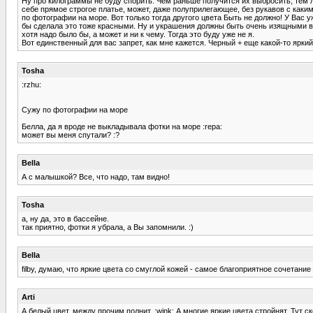
Ну про килограммы не буду спорить. Чем раньше получится их выбросить, тем л
себе прямое строгое платье, может, даже полуприлегающее, без рукавов с каким
по фотографии на море. Вот только тогда другого цвета Быть не должно! У Вас у
бы сделала это тоже красными. Ну и украшения должны быть очень изящными в эт
хотя надо было бы, а может и ни к чему. Тогда это буду уже не я.
Вот единственный для вас запрет, как мне кажется. Черный + еще какой-то яркий
Tosha
:rzhu:
Сужу по фотографии на море
Белла, да я вроде не выкладывала фотки на море :repa:
может вы меня спутали? :?
Bella
А с малышкой? Все, что надо, там видно!
Tosha
а, ну да, это в бассейне.
так приятно, фотки я убрала, а Вы запомнили. :)
Bella
filby, думаю, что яркие цвета со смуглой кожей - самое благоприятное сочетан
Arti
А белый цвет, между прочим полнит. :wink: А многие яркие цвета стройнят. Тут с