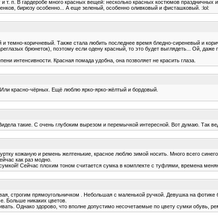
 и т. п. В гардеробе много красных вещей: несколько красных костюмов праздничных и 
енков, бирюзу особенно... А еще зеленый, особенно оливковый и фисташковый. :lol:
й и темно-коричневый. Также стала любить последнее время бледно-сиреневый и кори
еглазых брюнеток), поэтому если одену красный, то это будет выглядеть... Ой, даже п
епени интенсивности. Красная помада удобна, она позволяет не красить глаза.
 Или красно-чёрных. Ещё люблю ярко-ярко-жёлтый и бордовый.
идела такие. С очень глубоким вырезом и перемычкой интересной. Вот думаю. Так ведь
уртку кожаную и ремень желтенькие, красное люблю зимой носить. Много всего синего 
ейчас как раз модно.
 сумкой! Сейчас плохим тоном считается сумка в комплекте с туфлями, времена меняю
овая, строгим прямоугольничком . Небольшая с маленькой ручкой. Девушка на фотике бы
е. Больше никаких цветов.
ивать. Однако здорово, что вполне допустимо несочетаемые по цвету сумки обувь, р