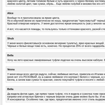
красного цвета, летним топиком белым и чуть красного; к черно-белому костюму
люблю золотой цвет, там сумки, обувь... Еще люблю голубой и множество его отт
Alice
Вообще-то я проголосовала за яркие цвета.
Но в обычной жизни их практически не ношу, предпочитаю "пресловутый" черны
Красный отвергаю напрочь. У меня достаточно яркая внешность (как у многих кар
А вот, что касается помады, то пользуюсь только оттенками красного, разной ст
Shub
У меня много фиолетовых(в основном вечерние туалеты), ярко-красных вещей.
Чёрные и белые вещи тоже есть, конечно. Но процентов 25% от всего гардероба.
Bella
Хочу на лето красные лакированные туфли-лодочки на очень высоком каблуке. В
Vesna
У меня вещи всех цветов радуги, сейчас любимые желтые, привезла из Италии к
меня нет это РОЗОВЫЙ, ну а самое любимое-это контраст белого с черным, а с
Белла, а зачем вам сумка-то красная, смело покупайте туфли и носите с любой
Bella
Да видела фотик один, где прямо такие туфли, что я видела и сумочка тоже лак
каприки или атласные брючки с черным верхом очень даже можно было бы. И вс
Я консерватор. Особенно там, где ярко, предпочитаю именно этот стиль выдерж