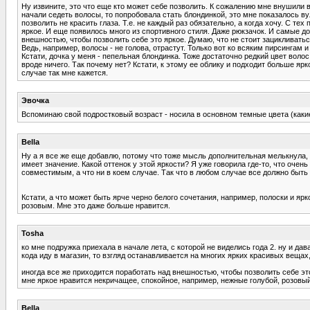
Ну извините, это что еще кто может себе позволить. К сожалению мне внушили в
начали седеть волосы, то попробовала стать блондинкой, это мне показалось вул
позволить не красить глаза. Т.е. не каждый раз обязательно, а когда хочу. С те
яркое. И еще появилось много из спортивного стиля. Даже рюкзачок. И самые до
внешностью, чтобы позволить себе это яркое. Думаю, что не стоит зацикливать
Ведь, например, волосы - не голова, отрастут. Только вот ко всяким пирсингам и
Кстати, дочка у меня - пепельная блондинка. Тоже достаточно редкий цвет волос
вроде ничего. Так почему нет? Кстати, к этому ее облику и подходит больше яр
случае так мне кажется.
Эвочка
Вспоминаю свой подростковый возраст - носила в основном темные цвета (какие-т
Bella
Ну а я все же еще добавлю, потому что тоже мысль дополнительная мелькнула,
имеет значение. Какой оттенок у этой яркости? Я уже говорила где-то, что очень 
совместимым, а что ни в коем случае. Так что в любом случае все должно быть
Кстати, а что может быть ярче черно белого сочетания, например, полоски и ярк
розовым. Мне это даже больше нравится.
Tosha
ко мне подружка приехала в начале лета, с которой не виделись года 2. ну и дава
кода иду в магазин, то взгляд останавливается на многих ярких красивых вещах
иногда все же приходится поработать над внешностью, чтобы позволить себе эт
мне яркое нравится некричащее, спокойное, например, нежные голубой, розовы
Bella