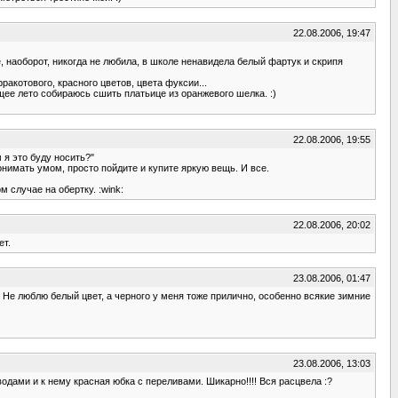
22.08.2006, 19:47
, наоборот, никогда не любила, в школе ненавидела белый фартук и скрипя
акотового, красного цветов, цвета фуксии...
ющее лето собираюсь сшить платьице из оранжевого шелка. :)
22.08.2006, 19:55
 я это буду носить?"
онимать умом, просто пойдите и купите яркую вещь. И все.
м случае на обертку. :wink:
22.08.2006, 20:02
ет.
23.08.2006, 01:47
 Не люблю белый цвет, а черного у меня тоже прилично, особенно всякие зимние
23.08.2006, 13:03
дами и к нему красная юбка с переливами. Шикарно!!!! Вся расцвела :?