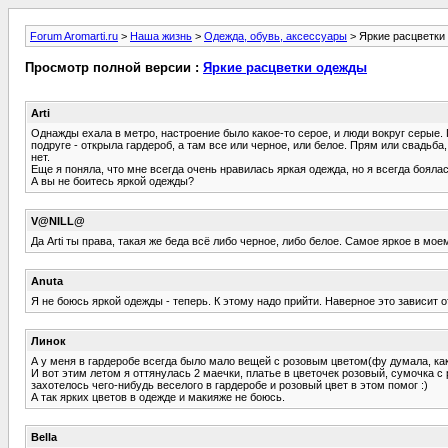
Forum Aromarti.ru
>
Наша жизнь
>
Одежда, обувь, аксессуары
> Яркие расцветки
Просмотр полной версии :
Яркие расцветки одежды
Arti
Однажды ехала в метро, настроение было какое-то серое, и люди вокруг серые. 
подруге - открыла гардероб, а там все или черное, или белое. Прям или свадьб
нет.
Еще я поняла, что мне всегда очень нравилась яркая одежда, но я всегда боялас
А вы не боитесь яркой одежды?
V@NILL@
Да Arti ты права, такая же беда всё либо черное, либо белое. Самое яркое в мое
Anuta
Я не боюсь яркой одежды - теперь. К этому надо прийти. Наверное это зависит от 
Линок
А у меня в гардеробе всегда было мало вещей с розовым цветом(фу думала, как
И вот этим летом я оттянулась 2 маечки, платье в цветочек розовый, сумочка с
захотелось чего-нибудь веселого в гардеробе и розовый цвет в этом помог :)
А так ярких цветов в одежде и макияже не боюсь.
Bella