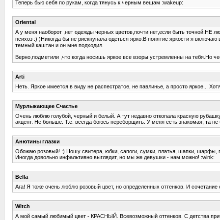
Теперь бью себя по рукам, когда тянусь к черным вещам :wakeup:
Oriental
А у меня наоборот ,нет одежды черных цветов,почти нет,если быть точной.НЕ 
психоз :) )Никогда бы не рискнунала одеться ярко.В понятие яркости я включ
темный каштан и он мне подходил.
Верно,подметили ,что когда носишь яркое все взоры устремленны на тебя.Но чест
Arti
Неть. Яркое имеется в виду не распестратое, не павлинье, а просто яркое... Хот
Мурлыкающее Счастье
Очень люблю голубой, черный и белый. А тут недавно откопала красную рубашку 
акцент. Не больше. Т.е. всегда боюсь переборщить. У меня есть знакомая, та не
Анютины глазки
Обожаю розовый! :) Ношу свитера, юбки, сапоги, сумки, платья, шапки, шарфы, п
Иногда довольно инфальтивно выглядит, но мы же девушки - нам можно! :wink:
Bella
Ага! Я тоже очень люблю розовый цвет, но определенных оттенков. И сочетание 
Witch
А мой самый любимый цвет - КРАСНЫЙ. Всевозможный оттенков. С детства прич