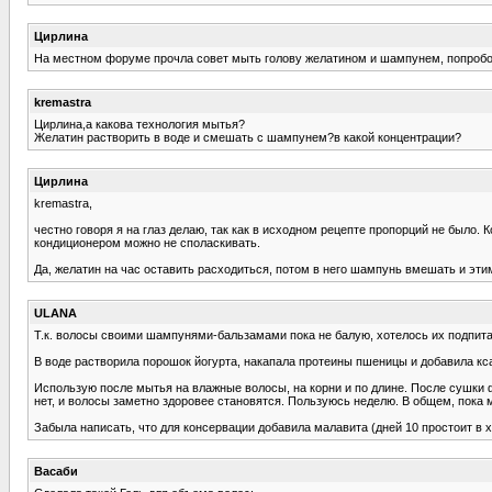
Цирлина
На местном форуме прочла совет мыть голову желатином и шампунем, попробов
kremastra
Цирлина,а какова технология мытья?
Желатин растворить в воде и смешать с шампунем?в какой концентрации?
Цирлина
kremastra,
честно говоря я на глаз делаю, так как в исходном рецепте пропорций не было.
кондиционером можно не споласкивать.
Да, желатин на час оставить расходиться, потом в него шампунь вмешать и эти
ULANA
Т.к. волосы своими шампунями-бальзамами пока не балую, хотелось их подпитать
В воде растворила порошок йогурта, накапала протеины пшеницы и добавила ксант
Использую после мытья на влажные волосы, на корни и по длине. После сушки ф
нет, и волосы заметно здоровее становятся. Пользуюсь неделю. В общем, пока 
Забыла написать, что для консервации добавила малавита (дней 10 простоит в 
Васаби