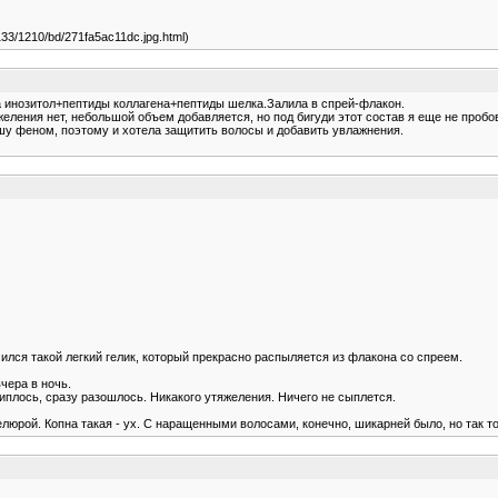
/i133/1210/bd/271fa5ac11dc.jpg.html)
ла инозитол+пептиды коллагена+пептиды шелка.Залила в спрей-флакон.
ения нет, небольшой объем добавляется, но под бигуди этот состав я еще не пробо
ушу феном, поэтому и хотела защитить волосы и добавить увлажнения.
чился такой легкий гелик, который прекрасно распыляется из флакона со спреем.
чера в ночь.
липлось, сразу разошлось. Никакого утяжеления. Ничего не сыплется.
рой. Копна такая - ух. С наращенными волосами, конечно, шикарней было, но так тоже