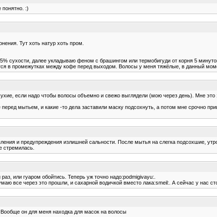
 понятно. :)
нения. Тут хоть натур хоть пром.
.
% сухости, далее укладываю феном с брашингом или термобигуди от корня 5 минуток
ется в промежутках между кофе перед выходом. Волосы у меня тяжёлые, в данный мом
 сухие, если надо чтобы волосы объемно и свежо выглядели (мою через день). Мне это 
 перед мытьем, и какие -то дела заставили маску подсохнуть, а потом мне срочно пр
пления и предупреждения излишней сальности. После мытья на слегка подсохшие, утром
е стремилась.
 раз, или гуаром обойтись. Теперь уж точно надо:podmigivayu:.
ю все через это прошли, и сахарной водичкой вместо лака:smeil:. А сейчас у нас стол
. Вообще он для меня находка для масок на волосы