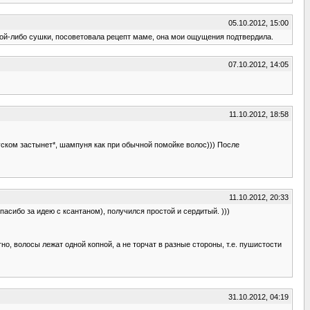
05.10.2012, 15:00
ой-либо сушки, посоветовала рецепт маме, она мои ощущения подтвердила.
07.10.2012, 14:05
11.10.2012, 18:58
куском застынет*, шампуня как при обычной помойке волос))) После
11.10.2012, 20:33
асибо за идею с ксантаном), получился простой и сердитый. )))
, волосы лежат одной копной, а не торчат в разные стороны, т.е. пушистости
31.10.2012, 04:19