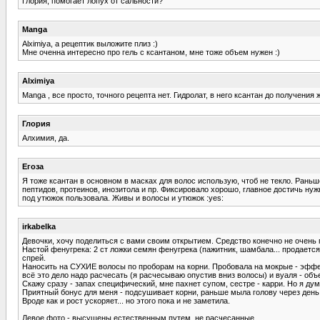
Глория, помогает лопух от сальности?
Manga
Alximiya, а рецептик выложите плиз :)
Мне оченна интересно про гель с ксантаном, мне тоже объем нужен :)
Alximiya
Manga , все просто, точного рецепта нет. Гидролат, в него ксантан до получени
Глория
Алхимия, да.
Егоза
Я тоже ксантан в основном в масках для волос использую, чтоб не текло. Раньш
пептидов, протеинов, инозитола и пр. Фиксировало хорошо, главное достичь нуж
под утюжок пользовала. Живы и волосы и утюжок :yes:
irkabelka
Девочки, хочу поделиться с вами своим открытием. Средство конечно не очень п
Настой фенугрека: 2 ст ложки семян фенугрека (пажитник, шамбала... продается
спрей.
Наносить на СУХИЕ волосы по проборам на корни. Пробовала на мокрые - эффект
всё это дело надо расчесать (я расчесываю опустив вниз волосы) и вуаля - объ
Скажу сразу - запах специфический, мне пахнет супом, сестре - карри. Но я д
Приятный бонус для меня - подсушивает корни, раньше мыла голову через день, 
Вроде как и рост ускоряет... но этого пока и не заметила.
Левое фото - высушены естественным путем, не расчесанные.