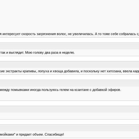
я интересует скорость загрязнения волос, не увеличилась. А то тоже себе собралась с
 так и выглядит. Мою голову два раза в неделю.
сухие экстракты крапивы, лопуха и хвоща добавила, и поскольку нет хитозана, ввела ка
 между помывками иногда пользуюсь гелем на ксантане с добавкой эфиров.
помойками" и придает объем. Спасибище!