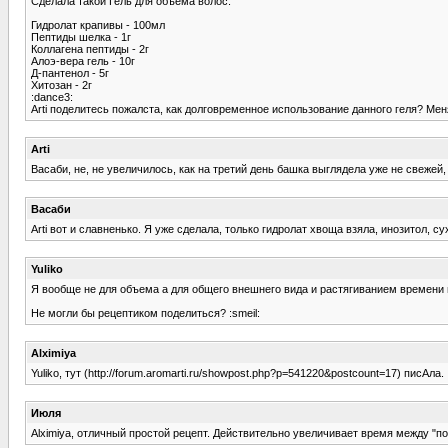
Сделала такой Гель для объема волос:
Гидролат крапивы - 100мл
Пептиды шелка - 1г
Коллагена пептиды - 2г
Алоэ-вера гель - 10г
Д-пантенол - 5г
Хитозан - 2г
:dance3:
Arti поделитесь пожалста, как долговременное использование данного геля? Мен
Arti
Васаби, не, не увеличилось, как на третий день башка выглядела уже не свежей,
Васаби
Arti вот и славненько. Я уже сделала, только гидролат хвоща взяла, инозитол, 
Yuliko
Я вообще не для объема а для общего внешнего вида и растягиванием времени
Не могли бы рецептиком поделиться? :smeil:
Alximiya
Yuliko, тут (http://forum.aromarti.ru/showpost.php?p=541220&postcount=17) писАла.
Июля
Alximiya, отличный простой рецепт. Действительно увеличивает время между "