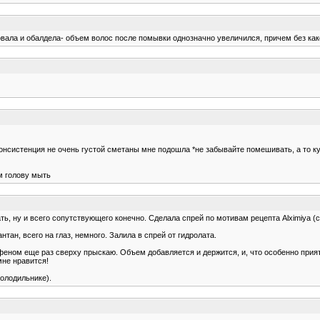
ала и обалдела- объем волос после помывки однозначно увеличился, причем без как
 Консистенция не очень густой сметаны мне подошла *не забывайте помешивать, а то 
м голову мыть
, ну и всего сопутствующего конечно. Сделала спрей по мотивам рецепта Alximiya (сп
ан, всего на глаз, немного. Залила в спрей от гидролата.
еном еще раз сверху прыскаю. Объем добавляется и держится, и, что особенно приятно
мне нравится!
холодильнике).