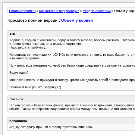
Forum Aromarti.ru
>
Косметика и парфюмерия
>
Уход за волосами
> Объем у кор
Просмотр полной версии :
Объем у корней
Arti
Ходила я, ходила с хвостиком, перцем голову мазала, волосы растила... Тут уло
что вся длина пышная, а на скальпе черте что.
Надо решать проблему.
Но решать ее тоже надо хитрО! Ибо если пользовать пенку, то надо башку чуть не
а пышность давало.
Ну и плюс еще желательно, чтоб это было наше средство - в смысле натуральное
Будут идеи?
Мне пока ничего не приходит в голову, кроме как сделать спрей с пептидами-п
Поможем мне решить задачку? :)
Лисёнок
Я сушу волосы безо всяких фенов, время от времени встряхивая, взъерошивая в
объём. Таким же образом подправляю объём между помывками. А вот если во вр
nezabudka
Arti, ну вот сразу пришли в голову протеины пшеницы.