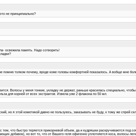
 это не принципиально?
ала- освежила память. Надо сотворить!
кладки?
е не помню толком почему, вроде коже головы комфортней показалось. А вобще мне бо
ится. Волосы у меня тонкие, укладку не держат, раньше красилась специально, чтобы 
ьза для корней от всех экстрактов. Извела уже 2 флакона по 50 мл.
ский, но я этой кометикой давно не пользуюсь, заказывать не буду, к тому же спрей с
ь с тем, что быстро теряется прикорневой объем, да и кудряшки раскручиваются под со
их добавок), но вот то, что от Вашего геля офигенно уплотняется коса, волосы легк