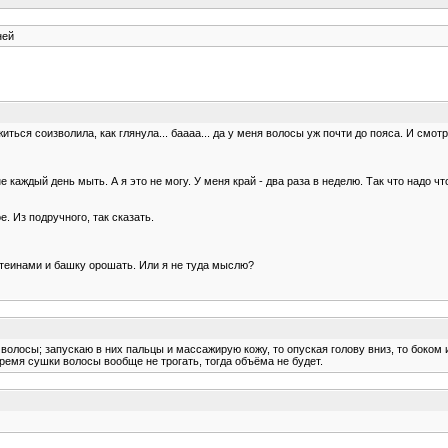
ней
житься соизволила, как глянула... баааа... да у меня волосы уж почти до пояса. И смо
 каждый день мыть. А я это не могу. У меня край - два раза в неделю. Так что надо чт
. Из подручного, так сказать.
ротеинами и башку орошать. Или я не туда мыслю?
олосы; запускаю в них пальцы и массажирую кожу, то опуская голову вниз, то боком 
емя сушки волосы вообще не трогать, тогда объёма не будет.