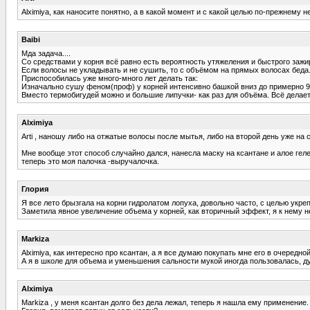
Alximiya, как наносите понятно, а в какой момент и с какой целью по-прежнему не
Baibi
Мда задача....
Со средствами у корня всё равно есть вероятность утяжеления и быстрого зажир
Если волосы не укладывать и не сушить, то с объёмом на прямых волосах беда
Приспособилась уже много-много лет делать так:
Изначально сушу феном(проф) у корней интенсивно башкой вниз до примерно 95
Вместо термобигудей можно и большие липучки- как раз для объёма. Всё дела
Alximiya
Arti , наношу либо на отжатые волосы после мытья, либо на второй день уже на
Мне вообще этот способ случайно дался, нанесла маску на ксантане и алое геле
теперь это моя палочка -выручалочка.
Глория
Я все лето брызгала на корни гидролатом лопуха, довольно часто, с целью укре
Заметила явное увеличение объема у корней, как вторичный эффект, я к нему н
Markiza
Alximiya, как интересно про ксантан, а я все думаю покупать мне его в очередной
А я в школе для объема и уменьшения сальности мукой иногда пользовалась, дума
Alximiya
Markiza , у меня ксантан долго без дела лежал, теперь я нашла ему применение