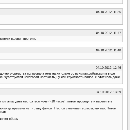
04.10.2012, 11:35
04.10.2012, 11:47
озитол и пшенич протеин.
04.10.2012, 11:48
04.10.2012, 12:46
адочного средства пользовала гель на хитозане со всякими добавками в виде
, чувствуется некоторая жесткость, ну или хрусткость волос. Я этот гель даже
04.10.2012, 13:39
 кипятка, дать настояться ночь (~10 часов), потом процедить и перелить в
о когда времени нет - сушу феном. Настой склеивает волосы, как лак. Потом
осам.
раняют объем.