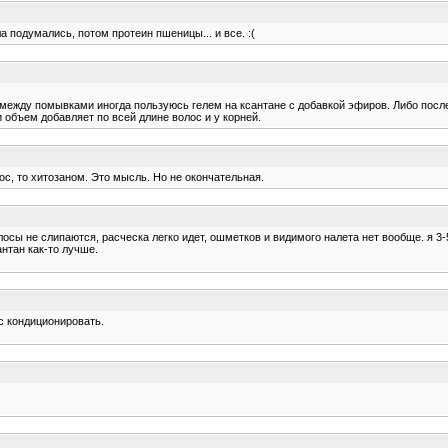
а подумались, потом протеин пшеницы... и все. :(
между помывками иногда пользуюсь гелем на ксантане с добавкой эфиров. Либо после
объем добавляет по всей длине волос и у корней.
лос, то хитозаном. Это мысль. Но не окончательная.
олосы не слипаются, расческа легко идет, ошметков и видимого налета нет вообще. я 3-
антан как-то лучше.
юс кондиционировать.