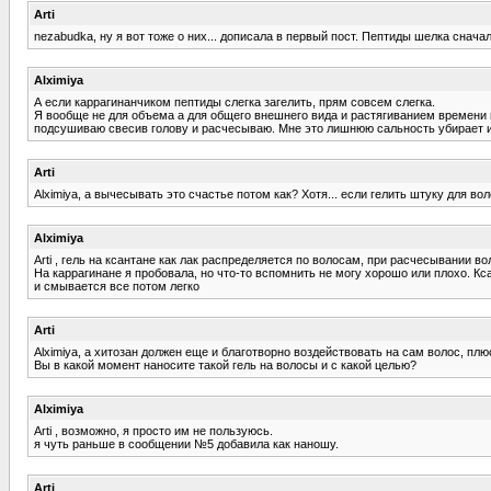
Arti
nezabudka, ну я вот тоже о них... дописала в первый пост. Пептиды шелка сначал
Alximiya
А если каррагинанчиком пептиды слегка загелить, прям совсем слегка.
Я вообще не для объема а для общего внешнего вида и растягиванием времени 
подсушиваю свесив голову и расчесываю. Мне это лишнюю сальность убирает и 
Arti
Alximiya, а вычесывать это счастье потом как? Хотя... если гелить штуку для во
Alximiya
Arti , гель на ксантане как лак распределяется по волосам, при расчесывании в
На каррагинане я пробовала, но что-то вспомнить не могу хорошо или плохо. Кс
и смывается все потом легко
Arti
Alximiya, а хитозан должен еще и благотворно воздействовать на сам волос, пл
Вы в какой момент наносите такой гель на волосы и с какой целью?
Alximiya
Arti , возможно, я просто им не пользуюсь.
я чуть раньше в сообщении №5 добавила как наношу.
Arti