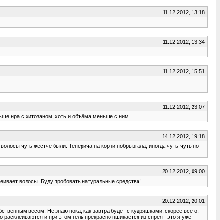
11.12.2012, 13:18
11.12.2012, 13:34
11.12.2012, 15:51
11.12.2012, 23:07
льше нра с хитозаном, хоть и объёма меньше с ним.
14.12.2012, 19:18
волосы чуть жестче были. Теперича на корни побрызгала, иногда чуть-чуть по
20.12.2012, 09:00
клеивает волосы. Буду пробовать натуральные средства!
20.12.2012, 20:01
бственным весом. Не знаю пока, как завтра будет с кудряшками, скорее всего,
о расклеиваются и при этом гель прекрасно пшикается из спрея - это я уже