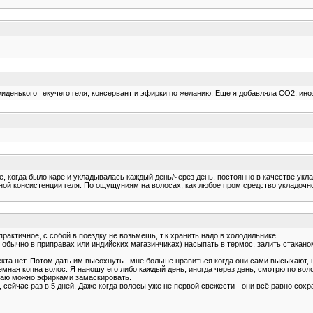
я жиденького текучего геля, консервант и эфирки по желанию. Еще я добавляла CO2, ин
е, когда было каре и укладывалась каждый день/через день, постоянно в качестве укл
ной консистенции геля. По ощущуниям на волосах, как любое пром средство укладочное
рактичное, с собой в поездку не возьмешь, т.к хранить надо в холодильнике.
 обычно в приправах или индийских магазинчиках) насыпать в термос, залить стаканом
а нет. Потом дать им высохнуть.. мне больше нравиться когда они сами высыхают, н
емная копна волос. Я наношу его либо каждый день, иногда через день, смотрю по вол
умаю можно эфирками замаскировать.
сейчас раз в 5 дней. Даже когда волосы уже не первой свежести - они всё равно сох