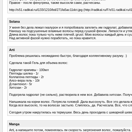
Правое - после фенугрека, также высохли сами, расчесаны.
http://s51.radikal.ru/i133/1210/bd/271fa5ac11dct.jpg (http://radikal.ru/F/s51.radikal.ru
Solana
У меня без дела лежал гиалурон и я попробовала загелить им гидролат, добави
Наношу на подсушенные влажные волосы перед сушкой феном. Липкости и утяжел
Длина волос пока только чуть ниже плечей.:grust: Мою волосы каждый день и с
Над активной фазой нужно поработать, но пока нравится.
Arti
Проблема решилась неожиданно быстро, благодаря коллективному разуму. :)
Сделала такой Гель для объема волос:
Гидролат крапивы - 100мл
Пептиды шелка - 1г
Коллагена пептиды - 2г
Алоэ-вера гель - 10г
Д-пантенол - 5г
Хитозан - 2г
Подогрела гидролат (не сильно), растворила в нем все. Добавила хитозан. Полу
Напшикала на корни волос. Потрясла головой. Дала высохнуть. Все это делала в
Когда все высохло, то на волосах застыло. Слиплось, да. Расчесала. Все, что с
Сегодня утром накрутилась на термушки. Весь день проходила с шикарной шевелю
Manga
Arti, а напишите потом, поменялась ли скорость загрязнения волос, пожалуйста.