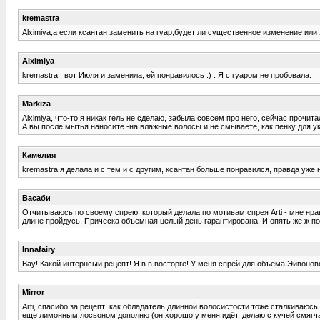
kremastra
Alximiya,а если ксантан заменить на гуар,будет ли существенное изменение или
Alximiya
kremastra , вот Июля и заменила, ей понравилось :) . Я с гуаром не пробовала.
Markiza
Alximiya, что-то я никак гель не сделаю, забыла совсем про него, сейчас прочит
А вы после мытья наносите -на влажные волосы и не смываете, как пенку для у
Камелия
kremastra я делала и с тем и с другим, ксантан больше понравился, правда уж
Васаби
Отчитываюсь по своему спрею, который делала по мотивам спрея Arti - мне нрав
длине пройдусь. Прическа объемная целый день гарантирована. И опять же ж пол
Innafairy
Вау! Какой интернсый рецепт! Я в в восторге! У меня спрей для объема Эйвонов
Mirror
Arti, спасибо за рецепт! как обладатель длинной волосистости тоже сталкиваюс
еще лимонным лосьоном дополню (он хорошо у меня идёт, делаю с кучей смягчающ