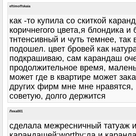
eftimoffskaia
как -то купила со скиткой каран
коричнегого цвета,я блондика и
тнтенсивный и чуть темнее, так 
подошел. цвет бровей как натур
подкрашиваю, сам карандаш оче
продолжительное время, маленьк
может где в квартире может зака
других фирм мне мне нравятся, 
советую, долго держится
Лека001
сделала межресничный татуаж и
карандашей:worthy:да и каранд