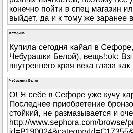
конечно пойти в спец магазин и
выйдет, да и к тому же заранее в
Kатарина
Купила сегодня кайал в Сефоре,
Чебурашки Белой), вещь!:ok: Взг
внутреннего края века глаза ка
Чебурашка Белая
О! Я себе в Сефоре уже кучу ка
Последнее приобретение бронзо
стойкий, не размазывается и оче
http://www.sephora.com/browse/pr
id=P190024&categoryId=C17355&