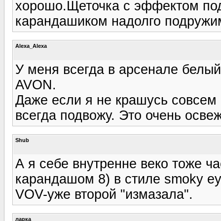
хорошо.Щеточка с эффектом под
карандашиком надолго подружимс
Alexa_Alexa
У меня всегда в арсенале белый
AVON.
Даже если я не крашусь совсем 
всегда подвожу. Это очень освежа
Shub
А я себе внутренне веко тоже ч
карандашом 8) в стиле smoky ey
VOV-уже второй "измазала".
ларка