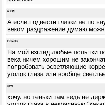
ангел
А если подвести глазки не по в
веком раздражение думаю можно
Fifochka
На мой взгляд,любые попытки п
века ничем хорошим не закончат
попробовать осветляющие корре
уголок глаза или вообще светлы
соус
хочу. но теньки там ведь не де
уголок глаза в некрасивую "кака