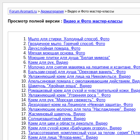
Forum Aromarti.ru
>
Ароматерапия
> Видео и Фото мастер-классы
Просмотр полной версии :
Видео и Фото мастер-классы
Мыло для стирки. Холодный способ. Фото
Гвоздичное мыло. Горячий способ. Фото
Двухслойная помада. Фото
Мягкая моющая основа. Фото
Моющие плитки для душа "Белая мимоза"
Крем для рук. Видео
Молочко для снятия макияжа на лецитине и ксантане. Фо
Бальзам-скраб для душа "Ореховая ваниль". Фото
Увлажняющий крем для лица на Никкомульсе. Видео
Апельсиновая помада с омолаживающим действием. Вид
Шампунь "Хвойная роща". Видео
Ромашковый крем для сухой и чувствительной кожи. Вид
Увлажняющий крем "Утренняя роса ". Фото
Крем для рук "Морская свежесть". Фото
Дезодорант-крем на Лециноле «Нежная защита». Фото
Увлажняющее молочко для тела "Наслаждение". Видео
Жасминовый шампунь. Видео
Солнцезащитный крем. Видео
Крем для шеи и области декольте. Видео
Крем для сухой кожи «Бабушкин огород». Видео
Талассотерапия -комплексный уход за телом, серия" Пут
Крем для лица "Флора-микс". Видео