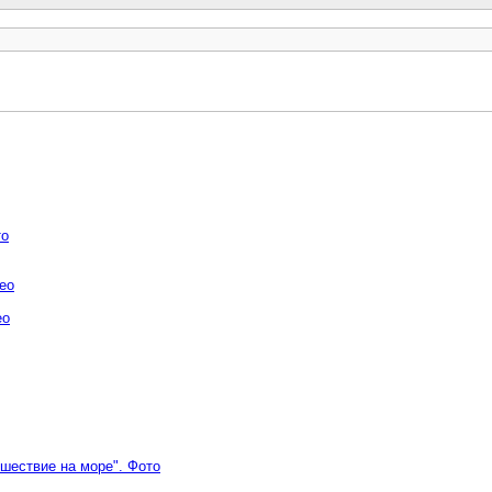
то
ео
ео
ешествие на море". Фото