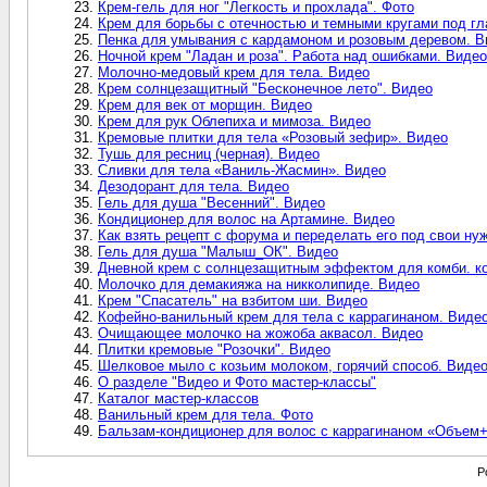
Крем-гель для ног "Легкость и прохлада". Фото
Крем для борьбы с отечностью и темными кругами под гл
Пенка для умывания с кардамоном и розовым деревом. В
Ночной крем "Ладан и роза". Работа над ошибками. Видео
Молочно-медовый крем для тела. Видео
Крем солнцезащитный "Бесконечное лето". Видео
Крем для век от морщин. Видео
Крем для рук Облепиха и мимоза. Видео
Кремовые плитки для тела «Розовый зефир». Видео
Тушь для ресниц (черная). Видео
Сливки для тела «Ваниль-Жасмин». Видео
Дезодорант для тела. Видео
Гель для душа "Весенний". Видео
Кондиционер для волос на Артамине. Видео
Как взять рецепт с форума и переделать его под свои ну
Гель для душа "Малыш_ОК". Видео
Дневной крем с солнцезащитным эффектом для комби. к
Молочко для демакияжа на никколипиде. Видео
Крем "Спасатель" на взбитом ши. Видео
Кофейно-ванильный крем для тела с каррагинаном. Виде
Очищающее молочко на жожоба аквасол. Видео
Плитки кремовые "Розочки". Видео
Шелковое мыло с козьим молоком, горячий способ. Виде
О разделе "Видео и Фото мастер-классы"
Каталог мастер-классов
Ванильный крем для тела. Фото
Бальзам-кондиционер для волос с каррагинаном «Объем
P