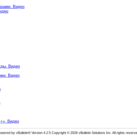
азами. Видео
идео
жды. Видео
ожи. Видео
о
о
++». Видео
owered by vBulletin® Version 4.2.5 Copyright © 2026 vBulletin Solutions Inc. All rights reserve