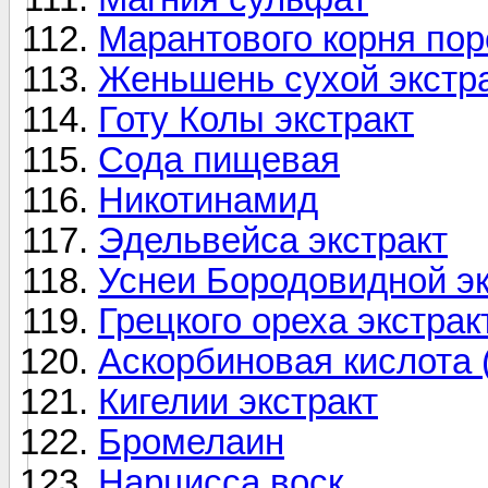
Марантового корня по
Женьшень сухой экстр
Готу Колы экстракт
Сода пищевая
Никотинамид
Эдельвейса экстракт
Уснеи Бородовидной эк
Грецкого ореха экстрак
Аскорбиновая кислота 
Кигелии экстракт
Бромелаин
Нарцисса воск