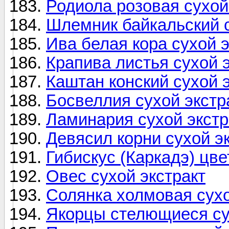
Родиола розовая сухой
Шлемник байкальский с
Ива белая кора сухой э
Крапива листья сухой 
Каштан конский сухой 
Босвеллия сухой экстр
Ламинария сухой экстр
Девясил корни сухой э
Гибискус (Каркадэ) цве
Овес сухой экстракт
Солянка холмовая сухо
Якорцы стелющиеся су