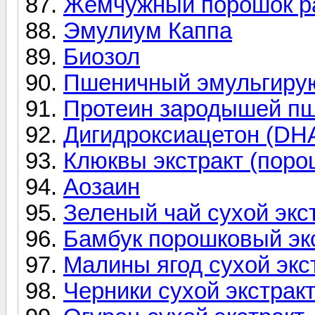
Жемчужный порошок р
Эмулиум Каппа
Биозол
Пшеничный эмульгиру
Протеин зародышей п
Дигидроксиацетон (DH
Клюквы экстракт (поро
Аозаин
Зеленый чай сухой экс
Бамбук порошковый эк
Малины ягод сухой экс
Черники сухой экстрак