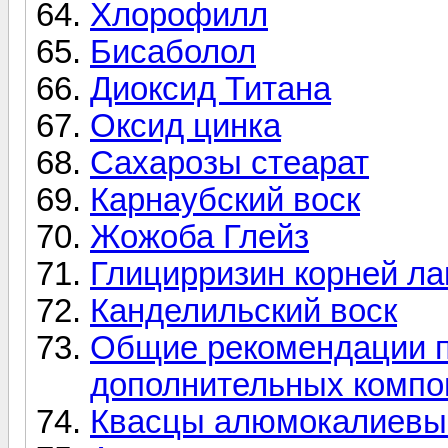
Хлорофилл
Бисаболол
Диоксид Титана
Оксид цинка
Сахарозы стеарат
Карнаубский воск
Жожоба Глейз
Глицирризин корней ла
Канделильский воск
Общие рекомендации по
дополнительных компо
Квасцы алюмокалиевы