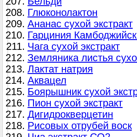
Бельди
Глюконолактон
Ананас сухой экстракт
Гарциния Камбоджийска
Чага сухой экстракт
Земляника листья сухо
Лактат натрия
Аквацел
Боярышник сухой экстр
Пион сухой экстракт
Дигидрокверцетин
Рисовых отрубей воск
Чиа экстракт СО2