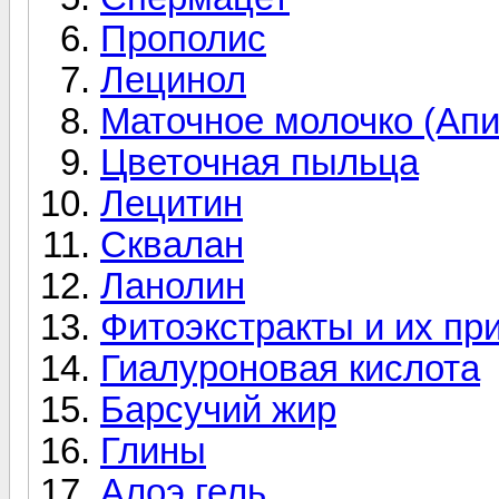
Прополис
Лецинол
Маточное молочко (Апи
Цветочная пыльца
Лецитин
Сквалан
Ланолин
Фитоэкстракты и их пр
Гиалуроновая кислота
Барсучий жир
Глины
Алоэ гель