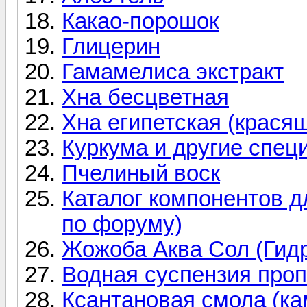
Какао-порошок
Глицерин
Гамамелиса экстракт
Хна бесцветная
Хна египетская (крася
Куркума и другие спец
Пчелиный воск
Каталог компонентов д
по форуму)
Жожоба Аква Сол (Гид
Водная суспензия про
Ксантановая смола (ка