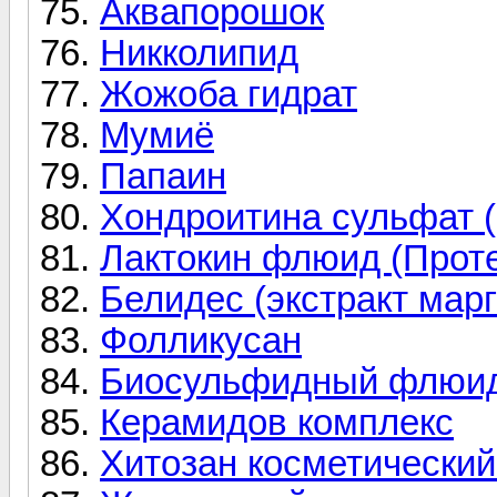
Аквапорошок
Никколипид
Жожоба гидрат
Мумиё
Папаин
Хондроитина сульфат (
Лактокин флюид (Прот
Белидес (экстракт марг
Фолликусан
Биосульфидный флюи
Керамидов комплекс
Хитозан косметически