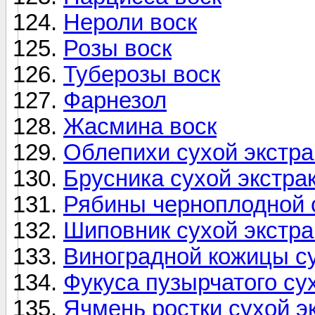
Нероли воск
Розы воск
Туберозы воск
Фарнезол
Жасмина воск
Облепихи сухой экстра
Брусника сухой экстра
Рябины черноплодной с
Шиповник сухой экстра
Виноградной кожицы су
Фукуса пузырчатого сух
Ячмень ростки сухой э