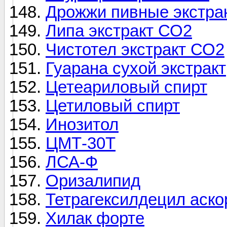
Дрожжи пивные экстра
Липа экстракт СО2
Чистотел экстракт СО2
Гуарана сухой экстракт
Цетеариловый спирт
Цетиловый спирт
Инозитол
ЦМТ-30Т
ЛСА-Ф
Оризалипид
Тетрагексилдецил аско
Хилак форте