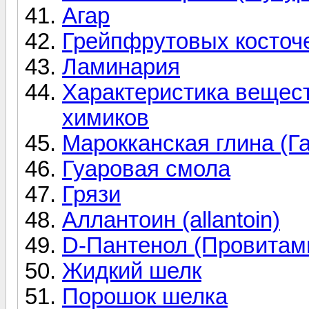
Агар
Грейпфрутовых косточе
Ламинария
Характеристика вещест
химиков
Марокканская глина (Г
Гуаровая смола
Грязи
Аллантоин (allantoin)
D-Пантенол (Провитам
Жидкий шелк
Порошок шелка