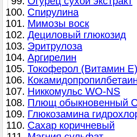
Огурец сухой экстракт
Спирулина
Мимозы воск
Дециловый глюкозид
Эритрулоза
Аргирелин
Токоферол (Витамин Е
Кокамидопропилбетаи
Никкомульс WO-NS
Плющ обыкновенный С
Глюкозамина гидрохло
Сахар коричневый
Магния сульфат