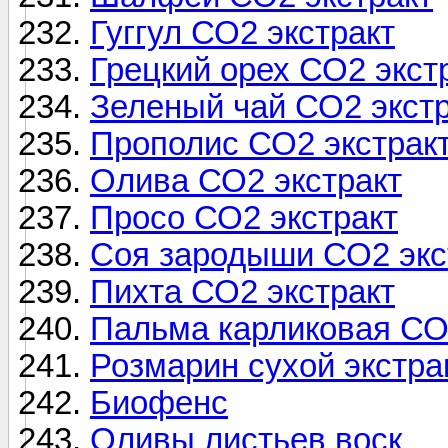
Гуггул СО2 экстракт
Грецкий орех СО2 экст
Зеленый чай СО2 экстр
Прополис СО2 экстрак
Олива СО2 экстракт
Просо СО2 экстракт
Соя зародыши СО2 экс
Пихта СО2 экстракт
Пальма карликовая СО
Розмарин сухой экстра
Биофенс
Оливы листьев воск