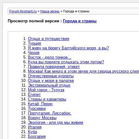
Forum Aromarti.ru
>
Наша жизнь
> Города и страны
Просмотр полной версии :
Города и страны
Отдых и путешествия
Турция
Я живу на берегу Балтийского моря, а вы?
Чехия
Восток - дело тонкое...
Куда вы поедете отдыхать этим летом?
Правила поведения, этикет
Москва! Как много в этом звуке для сердца русского слил
Отечественные курорты
Отдых у моря в палатке
Экстремальный отдых
Мой город - Тулуза
Египет
Страны и характеры
Китай, Пекин
Турсимки
Португалия. Лиссабон.
Вокруг Москвы
Экология - или где мы живем
Италия
Куба
Болгария