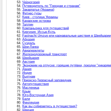
Черногория
Путеводитель по "Городам и странам"
Закарпатье (Украина)
Фитнес-туры
Киев - столица Украины
Канарские острова
Таллин
Компаньонка для путешествий
Киргизия. Иссык-Куль
Fastnacht Umzug или карнавальные шествия в Швейцарии
Абхазия
Суздаль
Шри-Ланка
Авиаперелеты
Железнодорожный транспорт
Швейцария
Австрия
Экономим на отпуске: горящие путёвки, поездки "дикарям
Дания
Индия
Вьетнам
Приокско-Террасный заповедник
Автопутешествия
Масленица
Крым
Юго-Восточная Азия
Бали
Финляндия
Как вы собираетесь в путешествия?
Швеция