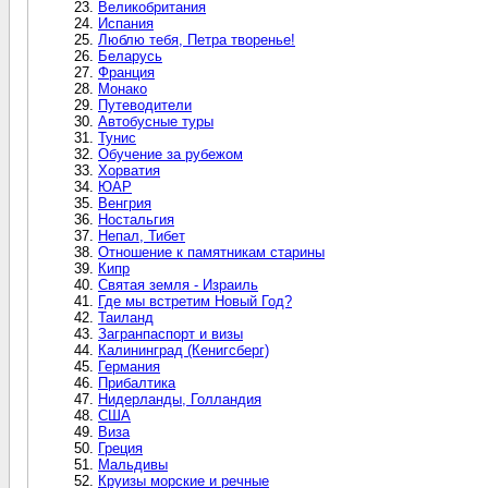
Великобритания
Испания
Люблю тебя, Петра творенье!
Беларусь
Франция
Монако
Путеводители
Автобусные туры
Тунис
Обучение за рубежом
Хорватия
ЮАР
Венгрия
Ностальгия
Непал, Тибет
Отношение к памятникам старины
Кипр
Святая земля - Израиль
Где мы встретим Новый Год?
Таиланд
Загранпаспорт и визы
Калининград (Кенигсберг)
Германия
Прибалтика
Нидерланды, Голландия
США
Виза
Греция
Мальдивы
Круизы морские и речные