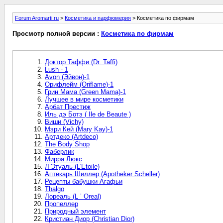
Forum Aromarti.ru
>
Косметика и парфюмерия
> Косметика по фирмам
Просмотр полной версии :
Косметика по фирмам
Доктор Таффи (Dr. Taffi)
Lush - 1
Avon (Эйвон)-1
Орифлейм (Oriflame)-1
Грин Мама (Green Mama)-1
Лучшее в мире косметики
Арбат Престиж
Иль дэ Ботэ ( Ile de Beaute )
Виши (Vichy)
Мэри Кей (Mary Kay)-1
Артдеко (Artdeco)
The Body Shop
Фаберлик
Мирра Люкс
Л’Этуаль (L'Etoile)
Аптекарь Шиллер (Apotheker Scheller)
Рецепты бабушки Агафьи
Thalgo
Лореаль (L ’ Oreal)
Пропеллер
Природный элемент
Кристиан Диор (Christian Dior)