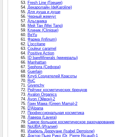
Fresh Line (Греция)
Декаролайн (deKaroline)
Для душа и души
Черный жемчуг
Альганика
Мей Тан (Mei Tang)
Клиник (Clinique)
BeYu
Фарма (Infinum)
L'occitane
Couleur caramel
Positive Action
ID bareMinerals (минералы)
Manhattan
Sephora (Сефора)
Guerlain
Клуб Создателей Красоты
RoC
Givenchy
Рейтинг косметических брендов
Avalon Organics
Avon (Эйвон)-2
Грин Мама (Green Mama)-2
D'Alpana
Профессиональная косметика
Лавера (Lavera)
Самое большое косметическое разочарование
NoUBA (Италия)
Изабель Дерруане (Isabel Derroisne)
Доктор Пьер Рико (Dr. Pierre Ricaud)-1