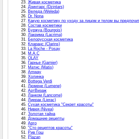
Живая косметика
Дзинтарс (Dzintars)
Веледа (Weleda)
Dr. Nona
Какую косметику по уходу за лицом и телом вы предпочи
Состав косметики
Буржуа (Bourgois)
Лакрима (Lacrima)
Белорусская косметика
Кларанс (Clarins)
La Roche - Posay
M.A.C
OLAY
Гарнье (Gаrnier)
Матис (Matis)
Amway
Холинка
Bottega Verdi
Люмене (Lumеne)
АртВизаж
Ланком (Lancome)
Лиерак (Lierac)
Сухая косметика "Секрет красоты"
Нивея (Nivea)
Золотая тайна
Домашние рецепты
Арго
"Сто рецептов красоты"
Рив Гош
Plazan