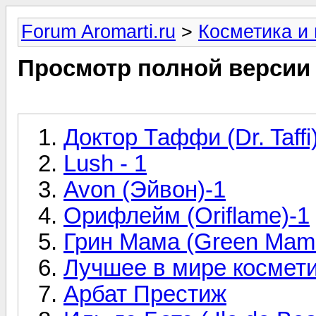
Forum Aromarti.ru
>
Косметика и
Просмотр полной версии
Доктор Таффи (Dr. Taffi
Lush - 1
Avon (Эйвон)-1
Орифлейм (Oriflame)-1
Грин Мама (Green Mam
Лучшее в мире космет
Арбат Престиж