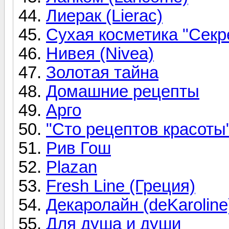
Лиерак (Lierac)
Сухая косметика "Секр
Нивея (Nivea)
Золотая тайна
Домашние рецепты
Арго
"Сто рецептов красоты
Рив Гош
Plazan
Fresh Line (Греция)
Декаролайн (deKaroline
Для душа и души