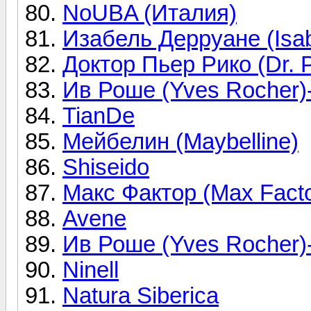
NoUBA (Италия)
Изабель Дерруане (Isab
Доктор Пьер Рико (Dr. P
Ив Роше (Yves Rocher)
TianDe
Мейбелин (Maybelline)
Shiseido
Макс Фактор (Max Facto
Avene
Ив Роше (Yves Rocher)
Ninell
Natura Siberica