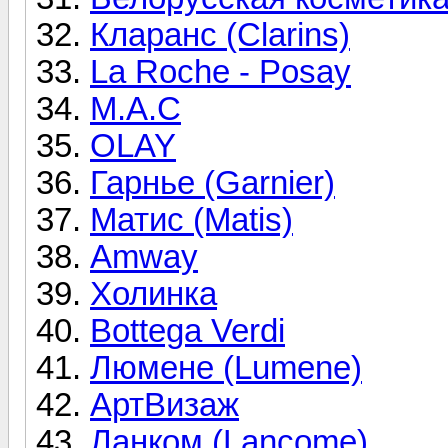
Кларанс (Clarins)
La Roche - Posay
M.A.C
OLAY
Гарнье (Gаrnier)
Матис (Matis)
Amway
Холинка
Bottega Verdi
Люмене (Lumеne)
АртВизаж
Ланком (Lancome)