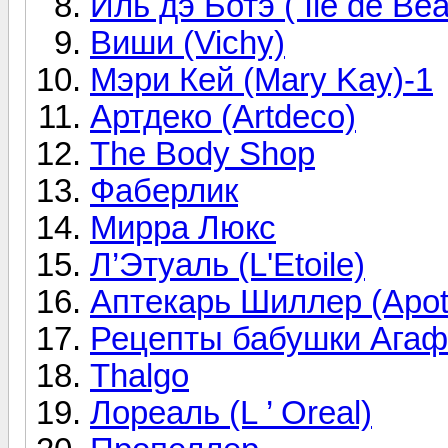
Иль дэ Ботэ ( Ile de Bea
Виши (Vichy)
Мэри Кей (Mary Kay)-1
Артдеко (Artdeco)
The Body Shop
Фаберлик
Мирра Люкс
Л’Этуаль (L'Etoile)
Аптекарь Шиллер (Apoth
Рецепты бабушки Агаф
Thalgo
Лореаль (L ’ Oreal)