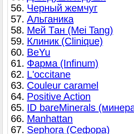
Черный жемчуг
Альганика
Мей Тан (Mei Tang)
Клиник (Clinique)
BeYu
Фарма (Infinum)
L'occitane
Couleur caramel
Positive Action
ID bareMinerals (минер
Manhattan
Sephora (Сефора)