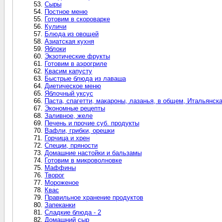
Сыры
Постное меню
Готовим в скороварке
Куличи
Блюда из овощей
Азиатская кухня
Яблоки
Экзотические фрукты
Готовим в аэрогриле
Квасим капусту
Быстрые блюда из лаваша
Диетическое меню
Яблочный уксус
Паста, спагетти, макароны, лазанья, в общем, Итальянск
Экономные рецепты
Заливное, желе
Печень и прочие суб. продукты
Вафли, грибки, орешки
Горчица и хрен
Специи, пряности
Домашние настойки и бальзамы
Готовим в микроволновке
Маффины
Творог
Мороженое
Квас
Правильное хранение продуктов
Запеканки
Сладкие блюда - 2
Домашний сыр