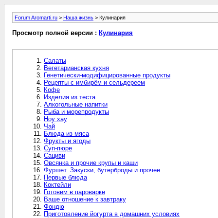
Forum Aromarti.ru
>
Наша жизнь
> Кулинария
Просмотр полной версии :
Кулинария
Салаты
Вегетарианская кухня
Генетически-модифицированные продукты
Рецепты с имбирём и сельдереем
Кофе
Изделия из теста
Алкогольные напитки
Рыба и морепродукты
Ноу хау
Чай
Блюда из мяса
Фрукты и ягоды
Суп-пюре
Сациви
Овсянка и прочие крупы и каши
Фуршет. Закуски, бутерброды и прочее
Первые блюда
Коктейли
Готовим в пароварке
Ваше отношение к завтраку
Фондю
Приготовление йогурта в домашних условиях