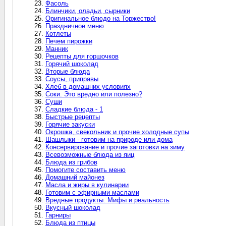
Фасоль
Блинчики, оладьи, сырники
Оригинальное блюдо на Торжество!
Праздничное меню
Котлеты
Печем пирожки
Манник
Рецепты для горшочков
Горячий шоколад
Вторые блюда
Соусы, приправы
Хлеб в домашних условиях
Соки. Это вредно или полезно?
Суши
Сладкие блюда - 1
Быстрые рецепты
Горячие закуски
Окрошка, свекольник и прочие холодные супы
Шашлыки - готовим на природе или дома
Консервирование и прочие заготовки на зиму
Всевозможные блюда из яиц
Блюда из грибов
Помогите составить меню
Домашний майонез
Масла и жиры в кулинарии
Готовим с эфирными маслами
Вредные продукты. Мифы и реальность
Вкусный шоколад
Гарниры
Блюда из птицы