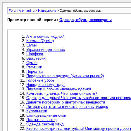
Forum Aromarti.ru
>
Наша жизнь
> Одежда, обувь, аксессуары
Просмотр полной версии :
Одежда, обувь, аксессуары
А что сейчас модно?
Квелле (Quelle)
Шубы
Украшения для волос
Шарфики
Бижутерия
Сумки
Ремешки
Перчатки
Предпочтения в одежде (бутик или рынок?)
Головные уборы
Наряд к новому году!
Пижамки и прочие «ночные» одежки
Колготки, чулочки. Что предпочитаете?
Одежда для дома! Что надеть, чтобы оставаться неотраз
Давайте поговорим о цветотипах внешности
Литература, статьи в инете про стиль, имидж
Купальники
Солнцезащитные очки
Платье на выход
Одежда секонд хенд
Кто-то посмотрит на мои туфли! Они между прочим дороги