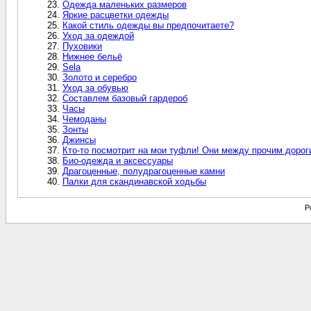
Одежда маленьких размеров
Яркие расцветки одежды
Какой стиль одежды вы предпочитаете?
Уход за одеждой
Пуховики
Нижнее бельё
Sela
Золото и серебро
Уход за обувью
Составлем базовый гардероб
Часы
Чемоданы
Зонты
Джинсы
Кто-то посмотрит на мои туфли! Они между прочим дороги
Био-одежда и аксессуары
Драгоценные, полудрагоценные камни
Палки для скандинавской ходьбы
P