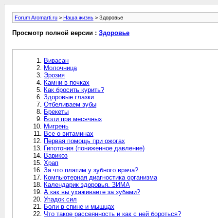
Forum Aromarti.ru
>
Наша жизнь
> Здоровье
Просмотр полной версии :
Здоровье
Вивасан
Молочница
Эрозия
Камни в почках
Как бросить курить?
Здоровые глазки
Отбеливаем зубы
Брекеты
Боли при месячных
Мигрень
Все о витаминах
Первая помощь при ожогах
Гипотония (пониженное давление)
Варикоз
Храп
За что платим у зубного врача?
Компьютерная диагностика организма
Календарик здоровья. ЗИМА
А как вы ухаживаете за зубами?
Упадок сил
Боли в спине и мышцах
Что такое рассеянность и как с ней бороться?