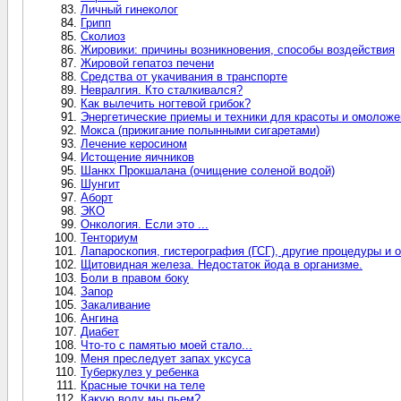
Личный гинеколог
Грипп
Сколиоз
Жировики: причины возникновения, способы воздействия
Жировой гепатоз печени
Средства от укачивания в транспорте
Невралгия. Кто сталкивался?
Как вылечить ногтевой грибок?
Энергетические приемы и техники для красоты и омоложе
Мокса (прижигание полынными сигаретами)
Лечение керосином
Истощение яичников
Шанкх Прокшалана (очищение соленой водой)
Шунгит
Аборт
ЭКО
Онкология. Если это ...
Тенториум
Лапароскопия, гистерография (ГСГ), другие процедуры и 
Щитовидная железа. Недостаток йода в организме.
Боли в правом боку
Запор
Закаливание
Ангина
Диабет
Что-то с памятью моей стало...
Меня преследует запах уксуса
Туберкулез у ребенка
Красные точки на теле
Какую воду мы пьем?