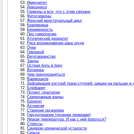
Иммунитет
Демодекоз
Гормоны и все, что с этим связано
Фитогормоны
Женский менструальный цикл
Крапивница
Беременность
Про гомеопатию
Атопический дерматит
Риск возникновения рака груди
Очки
Геморрой
Вегетарианство
Заеды
Острая боль в боку
Ветрянка
Чем предохраняться
Варикоцеле
Деформация костной ткани ступней: шишки на пальцах и 
Блефарит
Потеют гениталии
Скипидарные ванны
Бронхит
Аллергия
Старение организма
Гирудотерапия (лечение пиявками)
Низкая температура. И как с ней бороться?
Стрессы
Синдром хронической усталости
Серьги