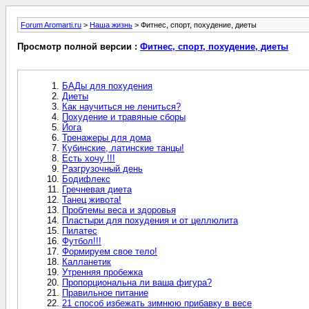
Forum Aromarti.ru
>
Наша жизнь
> Фитнес, спорт, похудение, диеты
Просмотр полной версии :
Фитнес, спорт, похудение, диеты
БАДы для похудения
Диеты
Как научиться не лениться?
Похудение и травяные сборы
Йога
Тренажеры для дома
Кубинские, латинские танцы!
Есть хочу !!!
Разгрузочный день
Бодифлекс
Гречневая диета
Танец живота!
Проблемы веса и здоровья
Пластыри для похудения и от целлюлита
Пилатес
Футбол!!!
Формируем свое тело!
Калланетик
Утренняя пробежка
Пропорциональна ли ваша фигура?
Правильное питание
21 способ избежать зимнюю прибавку в весе