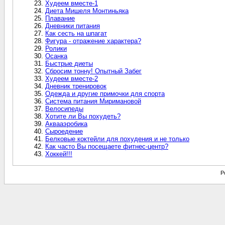
Худеем вместе-1
Диета Мишеля Монтиньяка
Плавание
Дневники питания
Как сесть на шпагат
Фигура - отражение характера?
Ролики
Осанка
Быстрые диеты
Сбросим тонну! Опытный Забег
Худеем вместе-2
Дневник тренировок
Одежда и другие примочки для спорта
Система питания Миримановой
Велосипеды
Хотите ли Вы похудеть?
Аквааэробика
Сыроедение
Белковые коктейли для похудения и не только
Как часто Вы посещаете фитнес-центр?
Хоккей!!!
P