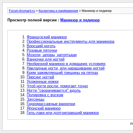
Forum Aromarti.ru
>
Косметика и парфюмерия
> Маникюр и педикюр
Просмотр полной версии :
Маникюр и педикюр
Французский маникюр
Профессиональные инструменты для маникюра
Вросший ноготь
Розовые пяточки
Мозоли, шпоры, натоптыши
Ванночки для ногтей
Необрезной маникюр в домашних условиях
Накладные ногти, или наращивание ногтей
Крем заживляющий трещины на пятках
Пирсинг ногтей
Ухоженные ножки
Чтоб ногти росли: помогает точно
Ногти "сворачиваются" вдоль
Полировка с воском
Заусенцы
Гидромассажные ванночки
Японский маникюр
Гель-лаки или долгоиграющий маникюр
P