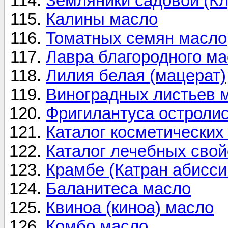
Земляники садовой (Кл
Калины масло
Томатных семян масло
Лавра благородного ма
Лилия белая (мацерат)
Виноградных листьев 
Фригилантуса остролис
Каталог косметических
Каталог лечебных свой
Крамбе (Катран абисси
Баланитеса масло
Квиноа (киноа) масло
Комбо масло