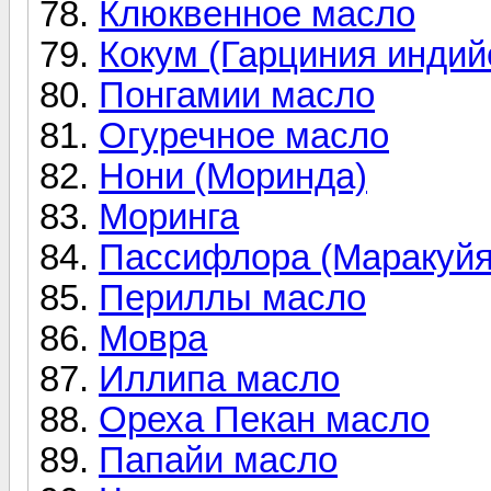
Клюквенное масло
Кокум (Гарциния индий
Понгамии масло
Огуречное масло
Нони (Моринда)
Моринга
Пассифлора (Маракуйя
Периллы масло
Мовра
Иллипа масло
Ореха Пекан масло
Папайи масло