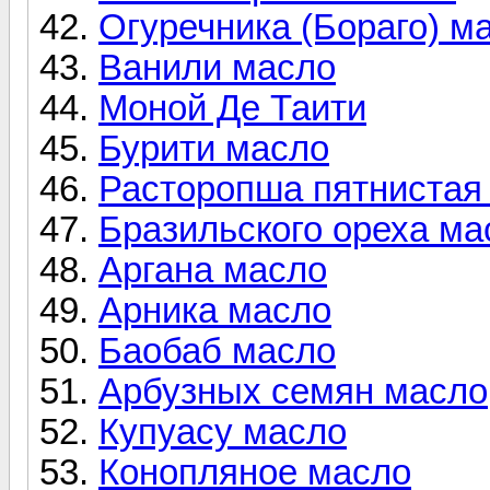
Огуречника (Бораго) м
Ванили масло
Моной Де Таити
Бурити масло
Расторопша пятнистая 
Бразильского ореха ма
Аргана масло
Арника масло
Баобаб масло
Арбузных семян масло
Купуасу масло
Конопляное масло