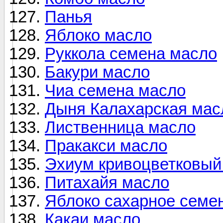
Панья
Яблоко масло
Руккола семена масло
Бакури масло
Чиа семена масло
Дыня Калахарская мас
Лиственница масло
Пракакси масло
Эхиум кривоцветковый
Питахайя масло
Яблоко сахарное семе
Какаи масло