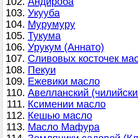
Андироба
Укууба
Мурумуру
Тукума
Урукум (Аннато)
Сливовых косточек ма
Пекуи
Ежевики масло
Авелланский (чилийски
Ксимении масло
Кешью масло
Масло Мафура