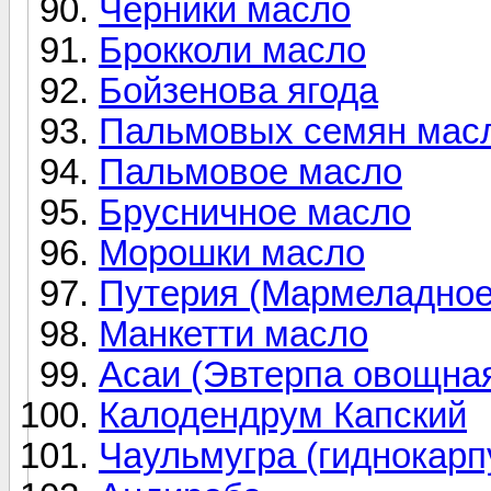
Черники масло
Брокколи масло
Бойзенова ягода
Пальмовых семян мас
Пальмовое масло
Брусничное масло
Морошки масло
Путерия (Мармеладное
Манкетти масло
Асаи (Эвтерпа овощна
Калодендрум Капский
Чаульмугра (гиднокарп