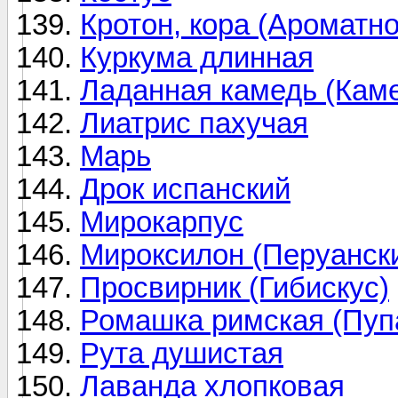
Кротон, кора (Ароматн
Куркума длинная
Ладанная камедь (Каме
Лиатрис пахучая
Марь
Дрок испанский
Мирокарпус
Мироксилон (Перуанск
Просвирник (Гибискус)
Ромашка римская (Пуп
Рута душистая
Лаванда хлопковая