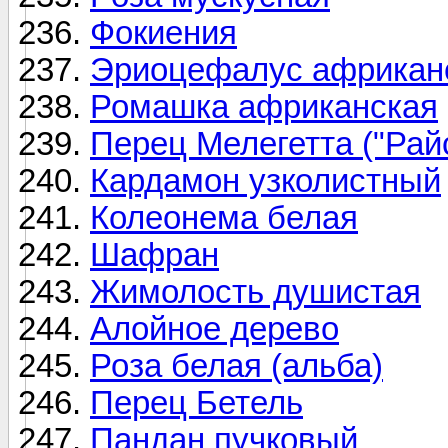
Фокиения
Эриоцефалус африкан
Ромашка африканская
Перец Мелегетта ("Рай
Кардамон узколистный
Колеонема белая
Шафран
Жимолость душистая
Алойное дерево
Роза белая (альба)
Перец Бетель
Пандан пучковый