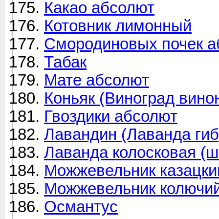
Какао абсолют
Котовник лимонный
Смородиновых почек а
Табак
Мате абсолют
Коньяк (Виноград вино
Гвоздики абсолют
Лавандин (Лаванда ги
Лаванда колосковая (ш
Можжевельник казацки
Можжевельник колючи
Османтус