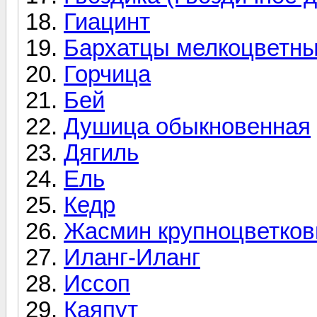
Гиацинт
Бархатцы мелкоцветн
Горчица
Бей
Душица обыкновенная
Дягиль
Ель
Кедр
Жасмин крупноцветков
Иланг-Иланг
Иссоп
Каяпут