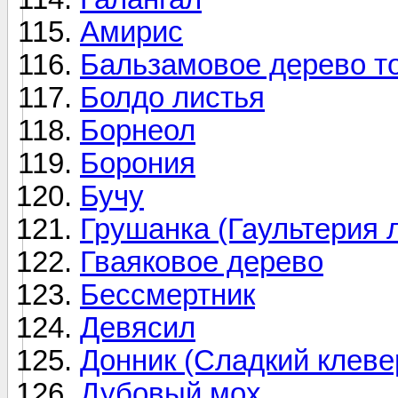
Амирис
Бальзамовое дерево т
Болдо листья
Борнеол
Борония
Бучу
Грушанка (Гаультерия 
Гваяковое дерево
Бессмертник
Девясил
Донник (Сладкий клеве
Дубовый мох