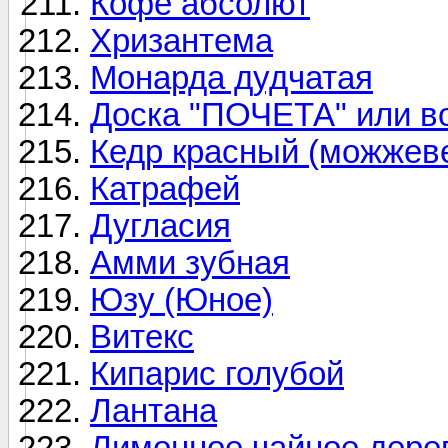
Кофе абсолют
Хризантема
Монарда дудчатая
Доска "ПОЧЕТА" или в
Кедр красный (можжев
Катрафей
Дугласия
Амми зубная
Юзу (Юное)
Витекс
Кипарис голубой
Лантана
Лимонное чайное дере