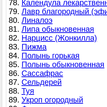
Календула лекарствен
Лавр благородный (эф
Линалоэ
Липа обыкновенная
Нарцисс (Жонкилла)
Пижма
Полынь горькая
Полынь обыкновенная
Сассафрас
Сельдерей
Туя
Укроп огородный