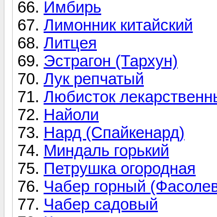
Имбирь
Лимонник китайский
Литцея
Эстрагон (Тархун)
Лук репчатый
Любисток лекарственн
Найоли
Нард (Спайкенард)
Миндаль горький
Петрушка огородная
Чабер горный (Фасолев
Чабер садовый