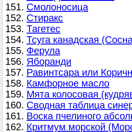
Смолоносица
Стиракс
Тагетес
Тсуга канадская (Сосна
Ферула
Яборанди
Равинтсара или Корич
Камфорное масло
Мята колосовая (кудря
Сводная таблица сине
Воска пчелиного абсол
Критмум морской (Морс