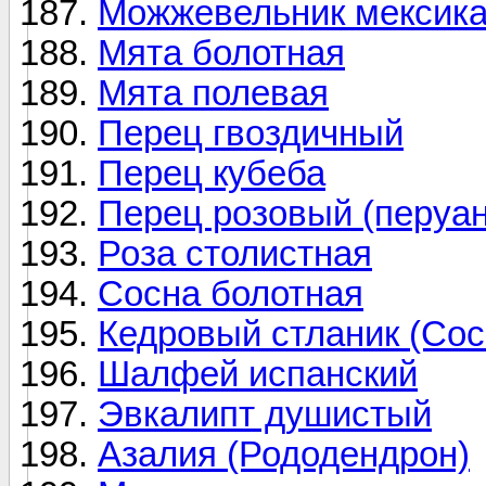
Можжевельник мексика
Мята болотная
Мята полевая
Перец гвоздичный
Перец кубеба
Перец розовый (перуан
Роза столистная
Сосна болотная
Кедровый стланик (Сос
Шалфей испанский
Эвкалипт душистый
Азалия (Рододендрон)