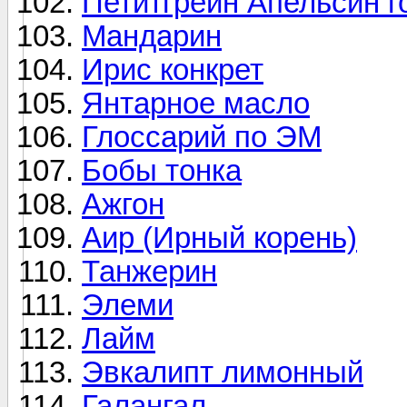
Петитгрейн Апельсин г
Мандарин
Ирис конкрет
Янтарное масло
Глоссарий по ЭМ
Бобы тонка
Ажгон
Аир (Ирный корень)
Танжерин
Элеми
Лайм
Эвкалипт лимонный
Галангал