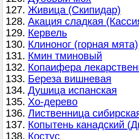
Живица (Скипидар)
Акация сладкая (Касси
Кервель
Клиноног (горная мята)
Кмин тминовый
Копаифера лекарствен
Береза вишневая
Душица испанская
Хо-дерево
Лиственница сибирска
Копытень канадский (Д
Костус