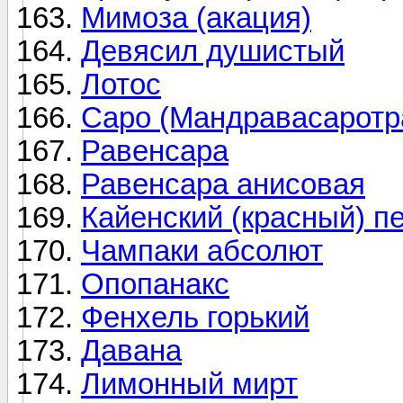
Мимоза (акация)
Девясил душистый
Лотос
Саро (Мандравасаротр
Равенсара
Равенсара анисовая
Кайенский (красный) п
Чампаки абсолют
Опопанакс
Фенхель горький
Давана
Лимонный мирт