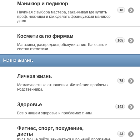
Маникюр и педикюр
18
Начиная с выбора мастера, заканчивая где купить
проф. ножницы и как сделать французский маникюр
дома.
Косметика по фирмам
105
Магазины, распродажи, обслуживание. Качество и
состав косметики.
Наша жизнь
Личная жизнь
78
Межличностные отношения. Житейские проблемы.
Родственники.
Здоровье
143
Все о нашем здоровье и проблемах с ним.
Фитнес, спорт, похудение,
диеты
43
Куда лучше пойти заниматься и по какой программе.