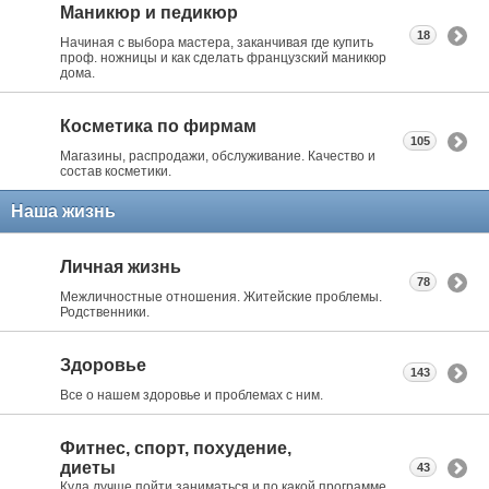
Маникюр и педикюр
18
Начиная с выбора мастера, заканчивая где купить
проф. ножницы и как сделать французский маникюр
дома.
Косметика по фирмам
105
Магазины, распродажи, обслуживание. Качество и
состав косметики.
Наша жизнь
Личная жизнь
78
Межличностные отношения. Житейские проблемы.
Родственники.
Здоровье
143
Все о нашем здоровье и проблемах с ним.
Фитнес, спорт, похудение,
диеты
43
Куда лучше пойти заниматься и по какой программе.