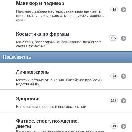
Маникюр и педикюр
18
Начиная с выбора мастера, заканчивая где купить
проф. ножницы и как сделать французский маникюр
дома.
Косметика по фирмам
105
Магазины, распродажи, обслуживание. Качество и
состав косметики.
Наша жизнь
Личная жизнь
78
Межличностные отношения. Житейские проблемы.
Родственники.
Здоровье
143
Все о нашем здоровье и проблемах с ним.
Фитнес, спорт, похудение,
диеты
43
Куда лучше пойти заниматься и по какой программе.