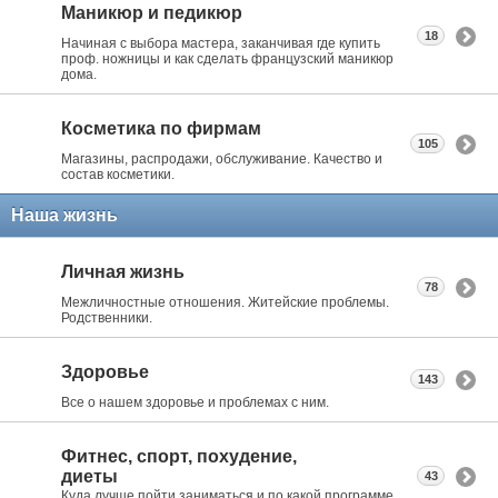
Маникюр и педикюр
18
Начиная с выбора мастера, заканчивая где купить
проф. ножницы и как сделать французский маникюр
дома.
Косметика по фирмам
105
Магазины, распродажи, обслуживание. Качество и
состав косметики.
Наша жизнь
Личная жизнь
78
Межличностные отношения. Житейские проблемы.
Родственники.
Здоровье
143
Все о нашем здоровье и проблемах с ним.
Фитнес, спорт, похудение,
диеты
43
Куда лучше пойти заниматься и по какой программе.