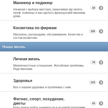
Маникюр и педикюр
18
Начиная с выбора мастера, заканчивая где купить
проф. ножницы и как сделать французский маникюр
дома.
Косметика по фирмам
105
Магазины, распродажи, обслуживание. Качество и
состав косметики.
Наша жизнь
Личная жизнь
78
Межличностные отношения. Житейские проблемы.
Родственники.
Здоровье
143
Все о нашем здоровье и проблемах с ним.
Фитнес, спорт, похудение,
диеты
43
Куда лучше пойти заниматься и по какой программе.