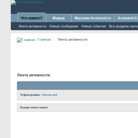
Что нового?
Форум
Магазин Aromarti.ru
Aromarti-C
Лента активности
Новые сообщения
Новые события
Все разделы проч
Главная
Лента активности
Лента активности
Отфильтрованы:
Очистить всё
Больше ничего нового