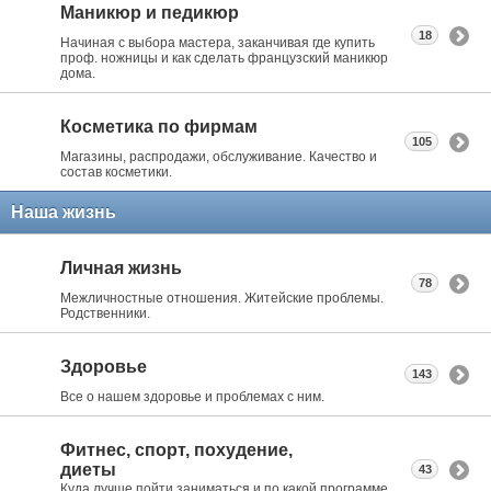
Маникюр и педикюр
18
Начиная с выбора мастера, заканчивая где купить
проф. ножницы и как сделать французский маникюр
дома.
Косметика по фирмам
105
Магазины, распродажи, обслуживание. Качество и
состав косметики.
Наша жизнь
Личная жизнь
78
Межличностные отношения. Житейские проблемы.
Родственники.
Здоровье
143
Все о нашем здоровье и проблемах с ним.
Фитнес, спорт, похудение,
диеты
43
Куда лучше пойти заниматься и по какой программе.