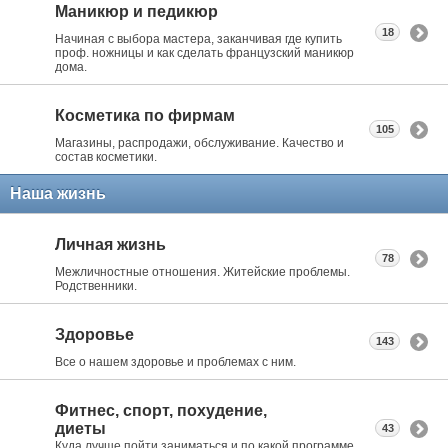
Маникюр и педикюр
18
Начиная с выбора мастера, заканчивая где купить
проф. ножницы и как сделать французский маникюр
дома.
Косметика по фирмам
105
Магазины, распродажи, обслуживание. Качество и
состав косметики.
Наша жизнь
Личная жизнь
78
Межличностные отношения. Житейские проблемы.
Родственники.
Здоровье
143
Все о нашем здоровье и проблемах с ним.
Фитнес, спорт, похудение,
диеты
43
Куда лучше пойти заниматься и по какой программе.