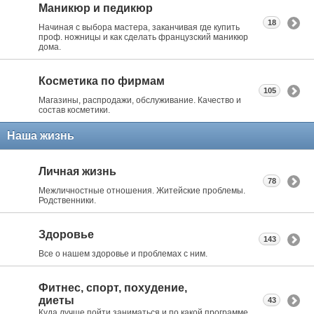
Маникюр и педикюр
18
Начиная с выбора мастера, заканчивая где купить
проф. ножницы и как сделать французский маникюр
дома.
Косметика по фирмам
105
Магазины, распродажи, обслуживание. Качество и
состав косметики.
Наша жизнь
Личная жизнь
78
Межличностные отношения. Житейские проблемы.
Родственники.
Здоровье
143
Все о нашем здоровье и проблемах с ним.
Фитнес, спорт, похудение,
диеты
43
Куда лучше пойти заниматься и по какой программе.