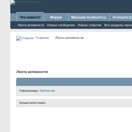
Что нового?
Форум
Магазин Aromarti.ru
Aromarti-C
Лента активности
Новые сообщения
Новые события
Все разделы проч
Главная
Лента активности
Лента активности
Отфильтрованы:
Очистить всё
Больше ничего нового