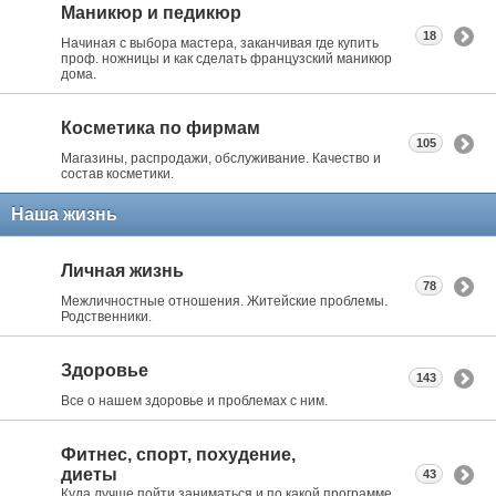
Маникюр и педикюр
18
Начиная с выбора мастера, заканчивая где купить
проф. ножницы и как сделать французский маникюр
дома.
Косметика по фирмам
105
Магазины, распродажи, обслуживание. Качество и
состав косметики.
Наша жизнь
Личная жизнь
78
Межличностные отношения. Житейские проблемы.
Родственники.
Здоровье
143
Все о нашем здоровье и проблемах с ним.
Фитнес, спорт, похудение,
диеты
43
Куда лучше пойти заниматься и по какой программе.