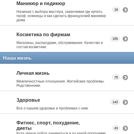
Маникюр и педикюр
18
Начиная с выбора мастера, заканчивая где купить
проф. ножницы и как сделать французский маникюр
дома.
Косметика по фирмам
105
Магазины, распродажи, обслуживание. Качество и
состав косметики.
Наша жизнь
Личная жизнь
78
Межличностные отношения. Житейские проблемы.
Родственники.
Здоровье
143
Все о нашем здоровье и проблемах с ним.
Фитнес, спорт, похудение,
диеты
43
Куда лучше пойти заниматься и по какой программе.