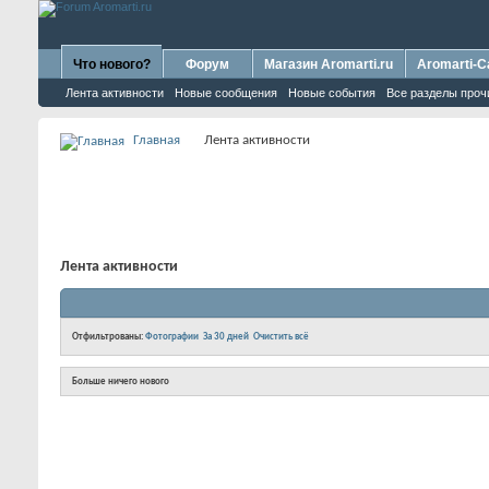
Что нового?
Форум
Магазин Aromarti.ru
Aromarti-C
Лента активности
Новые сообщения
Новые события
Все разделы проч
Главная
Лента активности
Лента активности
Отфильтрованы:
Фотографии
За 30 дней
Очистить всё
Больше ничего нового