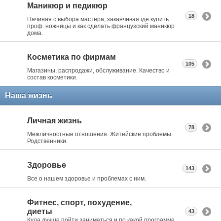
Маникюр и педикюр
18
Начиная с выбора мастера, заканчивая где купить
проф. ножницы и как сделать французский маникюр
дома.
Косметика по фирмам
105
Магазины, распродажи, обслуживание. Качество и
состав косметики.
Наша жизнь
Личная жизнь
78
Межличностные отношения. Житейские проблемы.
Родственники.
Здоровье
143
Все о нашем здоровье и проблемах с ним.
Фитнес, спорт, похудение,
диеты
43
Куда лучше пойти заниматься и по какой программе.